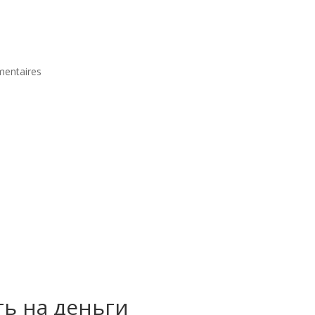
entaires
ть на деньги