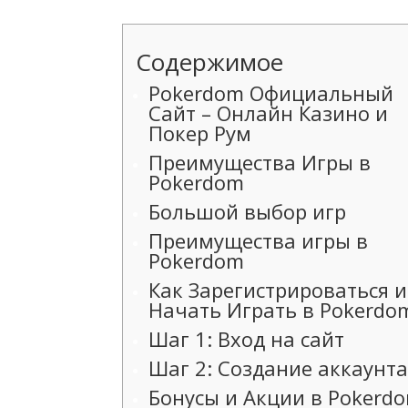
Содержимое
Pokerdom Официальный
Сайт – Онлайн Казино и
Покер Рум
Преимущества Игры в
Pokerdom
Большой выбор игр
Преимущества игры в
Pokerdom
Как Зарегистрироваться и
Начать Играть в Pokerdo
Шаг 1: Вход на сайт
Шаг 2: Создание аккаунт
Бонусы и Акции в Pokerd