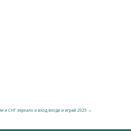
ов и акций, чтобы сделать игру еще более
 бонус в 100% от первого депозита, до 10
е 10 000 рублей для игры.
е бонусы и выиграть реальные деньги.
бонусы. Например, нашего игрока может
еще более интересной и выгодной. Поэтому,
ы и акции!
и и СНГ зеркало и вход входи и играй 2025
→