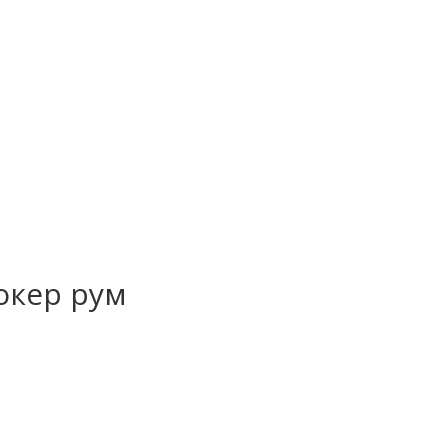
окер рум