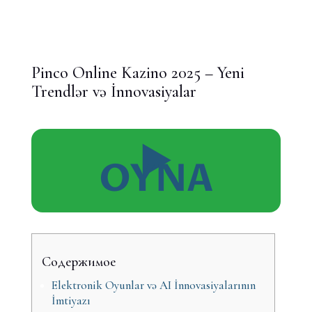
Pinco Online Kazino 2025 – Yeni
Trendlər və İnnovasiyalar
▶️
OYNA
Содержимое
Elektronik Oyunlar və AI İnnovasiyalarının
İmtiyazı