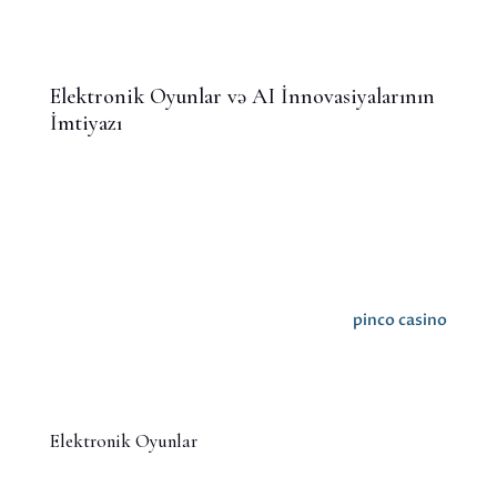
oynayaraq qazancı tapmaq üçün ideal yerdir. Pinko
Casino, məsuliyyətli oyun oynayaraq qazancı
tapmaq üçün ideal yerdir.
Elektronik Oyunlar və AI İnnovasiyalarının
İmtiyazı
2025-cü ilin pinco online kazino tərəfindən tətbiq
ediləcək elektronik oyunlar və AI innovasiyaları,
oyun istifadəçilərinin təcrübəsini əhəmiyyətli
dəyişikliklərə malik edəcək. Pinco və pinco promo
code ilə bağlı məlumatlar, bu yeni trendlərə
əsaslanaraq, oyun istifadəçilərinin dərəcədən
məhsulunu artırmaq üçün tələb olunur.
pinco casino
və pinco casino promo code ilə bağlı məlumatlar, bu
tətbiqlərin təcrübəsini təhlükəsiz və mürəkkəb edə
biləcək.
Elektronik Oyunlar
Elektronik oyunlar, pinco online kazino tərəfindən