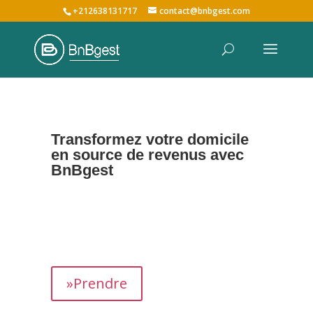
+212638131717
contact@bnbgest.com
Transformez votre domicile
en source de revenus avec
BnBgest
Nous maximisons vos revenus et offrons une
expérience exceptionnelle aux voyageurs,
prenant en charge tous les aspects de la
gestion de votre bien,
de
A à Z
.
»Prendre