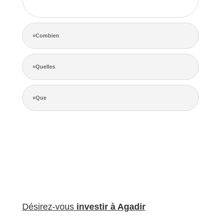
de la concurrence.
»Combien
»Quelles
»Que
Désirez-vous
investir à Agadir