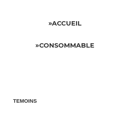
»ACCUEIL
»CONSOMMABLE
TEMOINS
Les avis clients pour vos biens sont des
témoignages essentiels qui influencent la