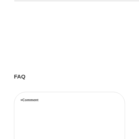
FAQ
»Comment
Notre équipe d’experts maximise vos revenus
locatifs grâce à une stratégie de tarification
complète basée sur les taux d’occupation, les
tendances de voyage, l’emplacement et les prix