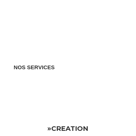
NOS SERVICES
Nous gérons tous les aspects de votre propriété
locative.
Vous pouvez donc vous détendre en sachant
que votre investissement est entre de bonnes mains
»CREATION