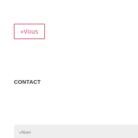
mois, vous permettant de suivre précisément votre
rendement.
»Vous
CONTACT
Contactez-nous dès aujourd’hui pour en savoir plus