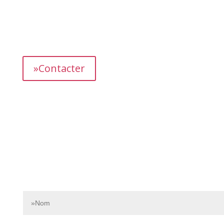
L’équipe dédiée de Bnbgest analyse méticuleusement le
marché pour découvrir les opportunités les plus
prometteuses et vous proposer des propriétés
présentant un fort potentiel de revenus.
»Contacter
Contactez-nous dès aujourd’hui pour en savoir plus