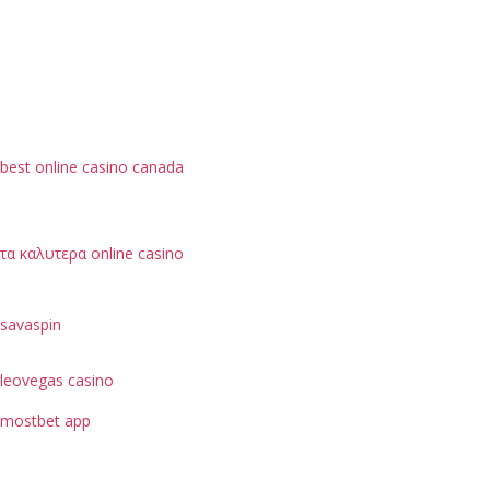
best online casino canada
τα καλυτερα online casino
savaspin
leovegas casino
mostbet app
je možné hodnotit podle bezpečnostních opatření, jako
je ochrana dat uživatelů.