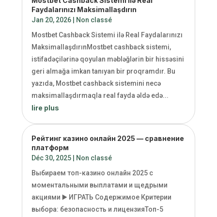
Mostbet Cashback Sistemi ilə Real
Faydalarınızı Maksimallaşdırın
Jan 20, 2026
|
Non classé
Mostbet Cashback Sistemi ilə Real Faydalarınızı
MaksimallaşdırınMostbet cashback sistemi,
istifadəçilərinə qoyulan məbləğlərin bir hissəsini
geri almağa imkan tanıyan bir proqramdır. Bu
yazıda, Mostbet cashback sistemini necə
maksimallaşdırmaqla real fayda əldə edə...
lire plus
Рейтинг казино онлайн 2025 — сравнение
платформ
Déc 30, 2025
|
Non classé
Выбираем топ-казино онлайн 2025 с
моментальными выплатами и щедрыми
акциями ▶️ ИГРАТЬ Содержимое Критерии
выбора: безопасность и лицензияТоп-5