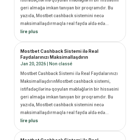
geri almağa imkan tanıyan bir proqramdır. Bu
yazıda, Mostbet cashback sistemini necə
maksimallaşdırmaqla real fayda əldə edə...
lire plus
Mostbet Cashback Sistemi ilə Real
Faydalarınızı Maksimallaşdırın
Jan 20, 2026
|
Non classé
Mostbet Cashback Sistemi ilə Real Faydalarınızı
MaksimallaşdırınMostbet cashback sistemi,
istifadəçilərinə qoyulan məbləğlərin bir hissəsini
geri almağa imkan tanıyan bir proqramdır. Bu
yazıda, Mostbet cashback sistemini necə
maksimallaşdırmaqla real fayda əldə edə...
lire plus