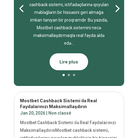
cashback sistemi, istifadəçilərinə qoyulan
məbləğlərin bir hissəsini geri almağa
imkan tanıyan bir proqramdır. Bu yazıda,
Mostbet cashback sistemini necə
maksimallaşdırmaqla real fayda əldə
edə...
Lire plus
Mostbet Cashback Sistemi ilə Real
Faydalarınızı Maksimallaşdırın
Jan 20, 2026
|
Non classé
Mostbet Cashback Sistemi ilə Real Faydalarınızı
MaksimallaşdırınMostbet cashback sistemi,
istifadəçilərinə qoyulan məbləğlərin bir hissəsini