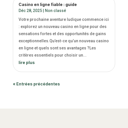
Casino en ligne fiable : guide
Déc 28, 2025
|
Non classé
Votre prochaine aventure ludique commence ici
: explorez un nouveau casino en ligne pour des
sensations fortes et des opportunités de gains
exceptionnelles.Qu’est-ce qu’un nouveau casino
en ligne et quels sont ses avantages ?Les
critères essentiels pour choisir un...
lire plus
« Entrées précédentes