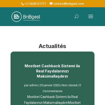
+212638131717
contact@bnbgest.com
Actualités
Mostbet Cashback Sistemi ilə
Real Faydalarınızı
Maksimallaşdırın
par
admin
|
20 janvier 2026
|
Non classé
| 0
Commentaires
Mostbet Cashback Sistemi ilə Real
Faydalarınızı MaksimallaşdırınMostbet