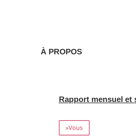
À PROPOS
Nous nous occupons de la création et d
gestion de la correspondance avec vos 
invités, sans aucun souci de gestion.
.
Rapport mensuel et
Nous vous fournissons un rapport détaill
rendement.
»Vous