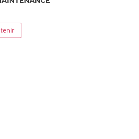
MAINTENANCE
tenir
moignages essentiels qui influencent la réputation et les ven