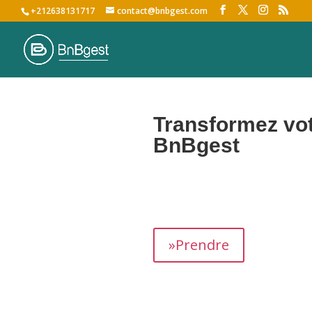
+212638131717
contact@bnbgest.com
Transformez vot
BnBgest
Nous maximisons vos revenus et of
»Prendre