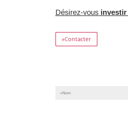
Désirez-vous
investir
L’équipe dédiée de Bnbgest analyse m
présentant un fort potentiel de revenus.
»Contacter
Contactez-nous dès aujourd’hui pour e