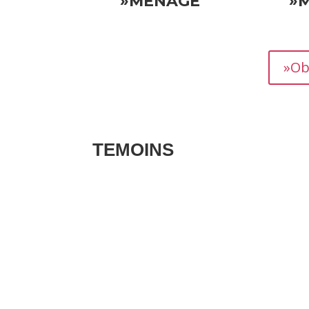
»MÉNAGE
»
»Ob
TEMOINS
Les avis clients pour vos biens sont des té