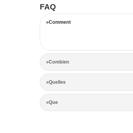
FAQ
»Comment
Notre équipe d’experts maximise vos revenus l
l’emplacement et les prix de la concurrence.
»Combien
»Quelles
»Que