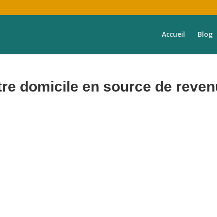
Accueil
Blog
re domicile en source de reve
frons une expérience exceptionnelle aux voyageurs, prenant en charge
votre bien,
de
A à Z
.