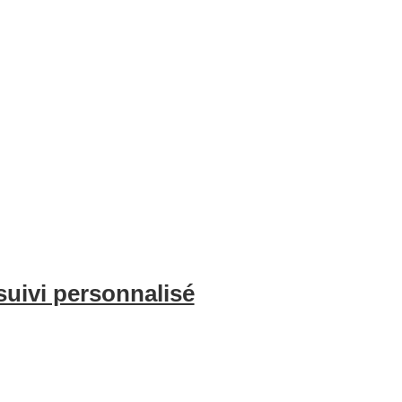
e l’optimisation de vos annonces, du nettoyage professionnel et de l
voyageurs. Avec BnBgest, vous pouvez maximiser vos revenus et offri
suivi personnalisé
é sur l’occupation de votre bien et les indicateurs clés chaque mois, 