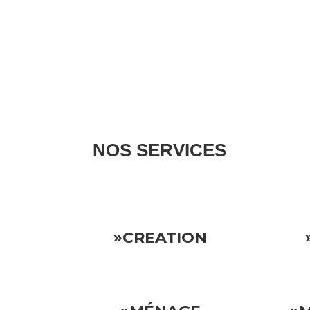
NOS SERVICES
Nous gérons tous les aspects de votre propriété l
»CREATION