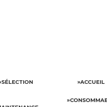
ocative.
Vous pouvez donc vous détendre en sachant que votre invest
»SÉLECTION
»ACCUEIL
»CONSOMMA