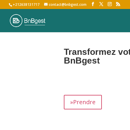
+212638131717
contact@bnbgest.com
Transformez vot
BnBgest
Nous maximisons vos revenus et of
»Prendre