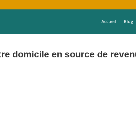
Accueil
Blog
re domicile en source de reve
frons une expérience exceptionnelle aux voyageurs, prenant en charge
votre bien,
de
A à Z
.