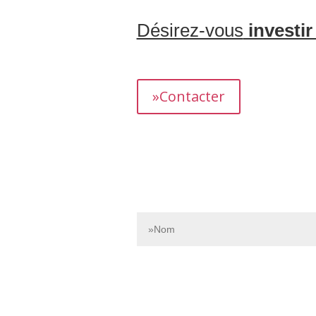
Désirez-vous
investir
L’équipe dédiée de Bnbgest analyse m
présentant un fort potentiel de revenus.
»Contacter
Contactez-nous dès aujourd’hui pour e