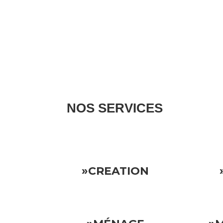
NOS SERVICES
Nous gérons tous les aspects de votre propriété l
»CREATION