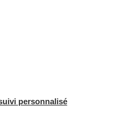
e l’optimisation de vos annonces, du nettoyage professionnel et de l
voyageurs. Avec BnBgest, vous pouvez maximiser vos revenus et offri
suivi personnalisé
é sur l’occupation de votre bien et les indicateurs clés chaque mois, 