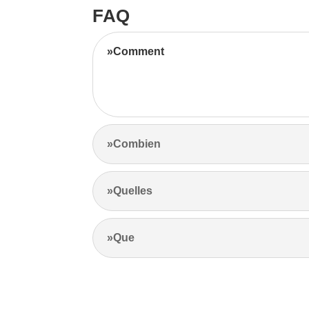
FAQ
»Comment
Notre équipe d’experts maximise vos revenus l
l’emplacement et les prix de la concurrence.
»Combien
»Quelles
»Que