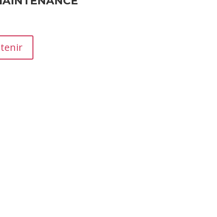
MAINTENANCE
tenir
moignages essentiels qui influencent la réputation et les ven