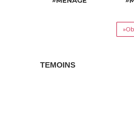
»MÉNAGE
»
»Ob
TEMOINS
Les avis clients pour vos biens sont des té