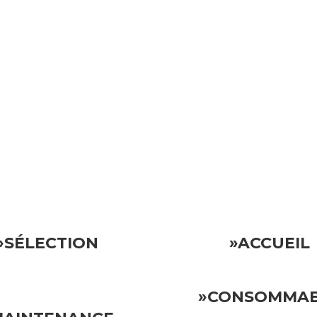
ocative.
Vous pouvez donc vous détendre en sachant que votre invest
»SÉLECTION
»ACCUEIL
»CONSOMMA