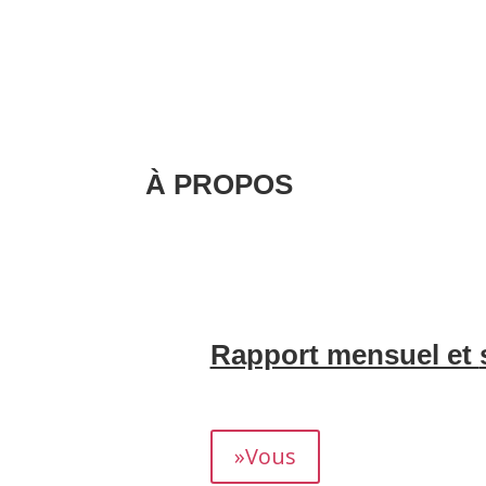
À PROPOS
Nous nous occupons de la création et d
gestion de la correspondance avec vos 
invités, sans aucun souci de gestion.
.
Rapport mensuel et
Nous vous fournissons un rapport détaill
rendement.
»Vous