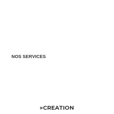
NOS SERVICES
Nous gérons tous les aspects de votre propriété
locative.
Vous pouvez donc vous détendre en sachant
que votre investissement est entre de bonnes mains
»CREATION