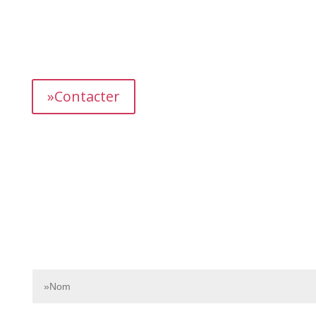
L’équipe dédiée de Bnbgest analyse méticuleusement le
marché pour découvrir les opportunités les plus
prometteuses et vous proposer des propriétés
présentant un fort potentiel de revenus.
»Contacter
Contactez-nous dès aujourd’hui pour en savoir plus