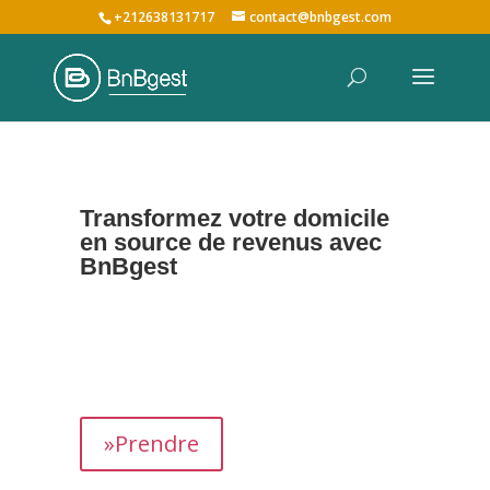
+212638131717
contact@bnbgest.com
Transformez votre domicile
en source de revenus avec
BnBgest
Nous maximisons vos revenus et offrons une
expérience exceptionnelle aux voyageurs,
prenant en charge tous les aspects de la
gestion de votre bien,
de
A à Z
.
»Prendre