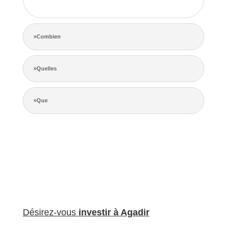
de la concurrence.
»Combien
»Quelles
»Que
Désirez-vous
investir à Agadir