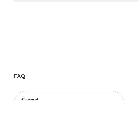
FAQ
»Comment
Notre équipe d’experts maximise vos revenus
locatifs grâce à une stratégie de tarification
complète basée sur les taux d’occupation, les
tendances de voyage, l’emplacement et les prix