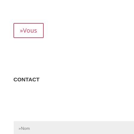
mois, vous permettant de suivre précisément votre
rendement.
»Vous
CONTACT
Contactez-nous dès aujourd’hui pour en savoir plus