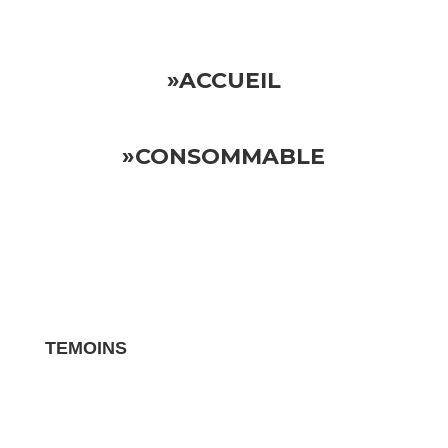
»ACCUEIL
»CONSOMMABLE
TEMOINS
Les avis clients pour vos biens sont des
témoignages essentiels qui influencent la