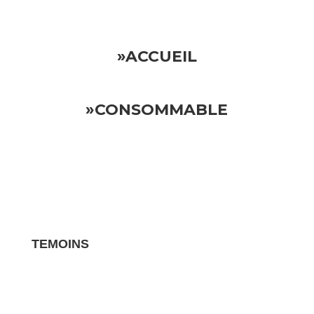
»ACCUEIL
»CONSOMMABLE
TEMOINS
Les avis clients pour vos biens sont des
témoignages essentiels qui influencent la