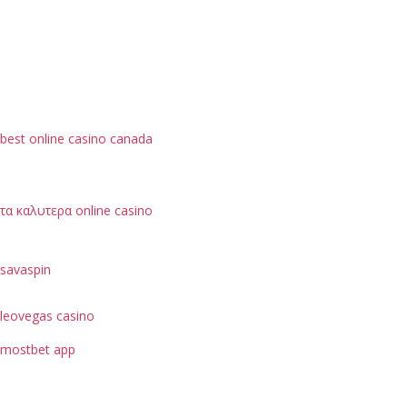
best online casino canada
τα καλυτερα online casino
savaspin
leovegas casino
mostbet app
je možné hodnotit podle bezpečnostních opatření, jako
je ochrana dat uživatelů.