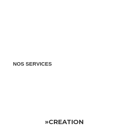
NOS SERVICES
Nous gérons tous les aspects de votre propriété
locative.
Vous pouvez donc vous détendre en sachant
que votre investissement est entre de bonnes mains
»CREATION