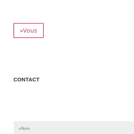
mois, vous permettant de suivre précisément votre
rendement.
»Vous
CONTACT
Contactez-nous dès aujourd’hui pour en savoir plus