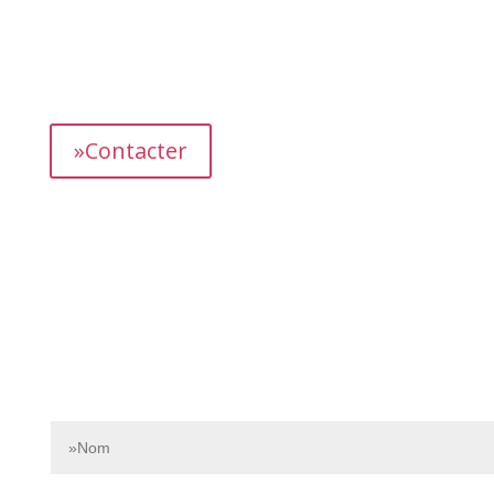
L’équipe dédiée de Bnbgest analyse méticuleusement le
marché pour découvrir les opportunités les plus
prometteuses et vous proposer des propriétés
présentant un fort potentiel de revenus.
»Contacter
Contactez-nous dès aujourd’hui pour en savoir plus