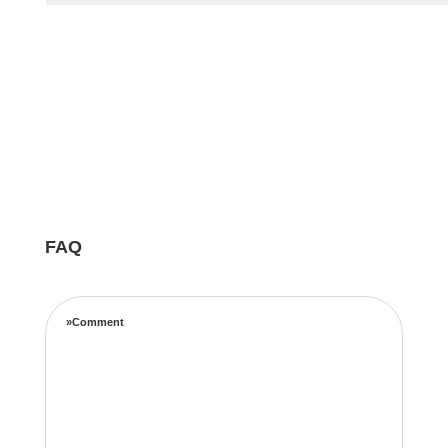
FAQ
»Comment
Notre équipe d’experts maximise vos revenus
locatifs grâce à une stratégie de tarification
complète basée sur les taux d’occupation, les
tendances de voyage, l’emplacement et les prix