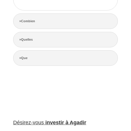
de la concurrence.
»Combien
»Quelles
»Que
Désirez-vous
investir à Agadir