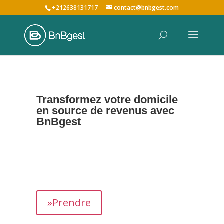
+212638131717
contact@bnbgest.com
Transformez votre domicile
en source de revenus avec
BnBgest
Nous maximisons vos revenus et offrons une
expérience exceptionnelle aux voyageurs,
prenant en charge tous les aspects de la
gestion de votre bien,
de
A à Z
.
»Prendre