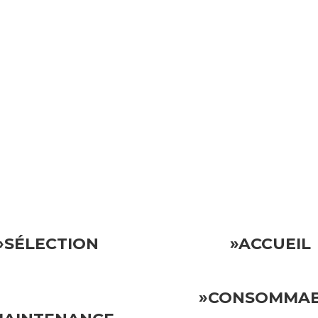
ocative.
Vous pouvez donc vous détendre en sachant que votre invest
»SÉLECTION
»ACCUEIL
»CONSOMMA