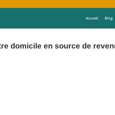
Accueil
Blog
re domicile en source de reve
frons une expérience exceptionnelle aux voyageurs, prenant en charge
votre bien,
de
A à Z
.