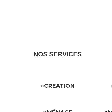
NOS SERVICES
Nous gérons tous les aspects de votre propriété l
»CREATION