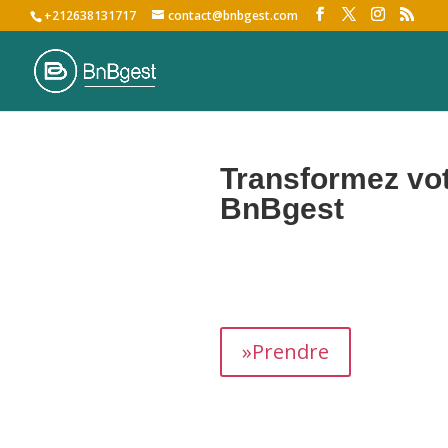
+212638131717
contact@bnbgest.com
Transformez vot
BnBgest
Nous maximisons vos revenus et of
»Prendre