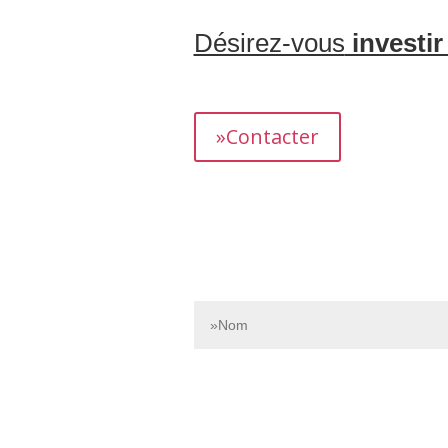
Désirez-vous
investir
L’équipe dédiée de Bnbgest analyse m
présentant un fort potentiel de revenus.
»Contacter
Contactez-nous dès aujourd’hui pour e