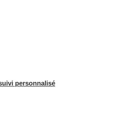
e l’optimisation de vos annonces, du nettoyage professionnel et de l
voyageurs. Avec BnBgest, vous pouvez maximiser vos revenus et offri
suivi personnalisé
é sur l’occupation de votre bien et les indicateurs clés chaque mois, 