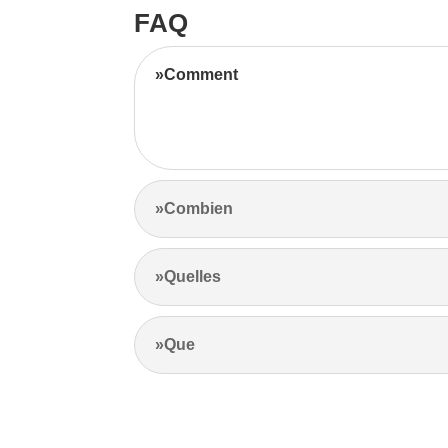
FAQ
»Comment
Notre équipe d’experts maximise vos revenus l
l’emplacement et les prix de la concurrence.
»Combien
»Quelles
»Que