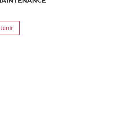
MAINTENANCE
tenir
moignages essentiels qui influencent la réputation et les ven