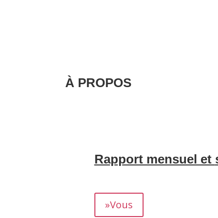
À PROPOS
Nous nous occupons de la création et d
gestion de la correspondance avec vos 
invités, sans aucun souci de gestion.
.
Rapport mensuel et
Nous vous fournissons un rapport détaill
rendement.
»Vous