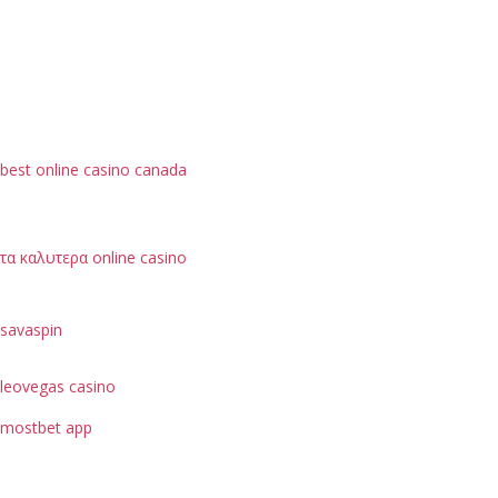
best online casino canada
τα καλυτερα online casino
savaspin
leovegas casino
mostbet app
je možné hodnotit podle bezpečnostních opatření, jako
je ochrana dat uživatelů.