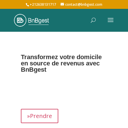
+212638131717
contact@bnbgest.com
Transformez votre domicile
en source de revenus avec
BnBgest
Nous maximisons vos revenus et offrons une
expérience exceptionnelle aux voyageurs,
prenant en charge tous les aspects de la
gestion de votre bien,
de
A à Z
.
»Prendre