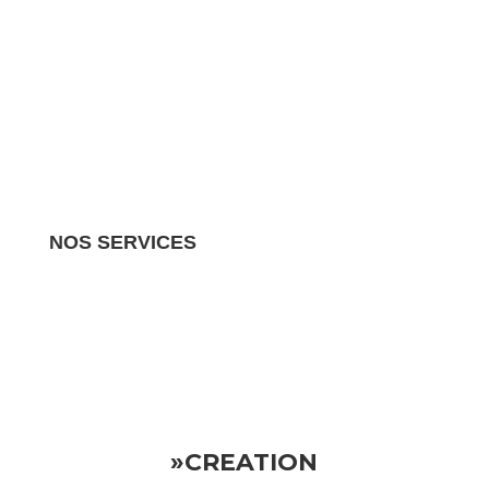
NOS SERVICES
Nous gérons tous les aspects de votre propriété
locative.
Vous pouvez donc vous détendre en sachant
que votre investissement est entre de bonnes mains
»CREATION