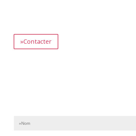
L’équipe dédiée de Bnbgest analyse méticuleusement le
marché pour découvrir les opportunités les plus
prometteuses et vous proposer des propriétés
présentant un fort potentiel de revenus.
»Contacter
Contactez-nous dès aujourd’hui pour en savoir plus