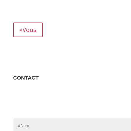
mois, vous permettant de suivre précisément votre
rendement.
»Vous
CONTACT
Contactez-nous dès aujourd’hui pour en savoir plus