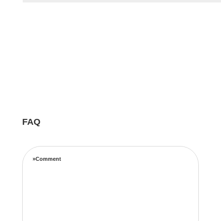
FAQ
»Comment
Notre équipe d’experts maximise vos revenus
locatifs grâce à une stratégie de tarification
complète basée sur les taux d’occupation, les
tendances de voyage, l’emplacement et les prix