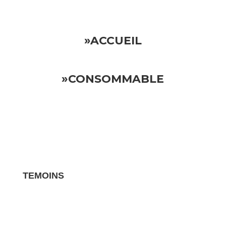
»ACCUEIL
»CONSOMMABLE
TEMOINS
Les avis clients pour vos biens sont des
témoignages essentiels qui influencent la