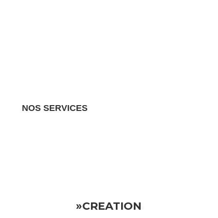
NOS SERVICES
Nous gérons tous les aspects de votre propriété
locative.
Vous pouvez donc vous détendre en sachant
que votre investissement est entre de bonnes mains
»CREATION