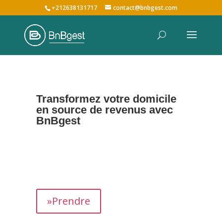
+212638131717
contact@bnbgest.com
Transformez votre domicile
en source de revenus avec
BnBgest
Nous maximisons vos revenus et offrons une
expérience exceptionnelle aux voyageurs,
prenant en charge tous les aspects de la
gestion de votre bien,
de
A à Z
.
»Prendre