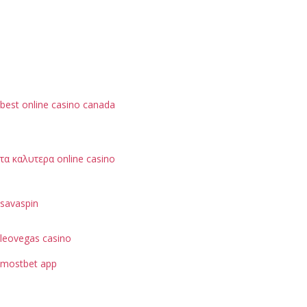
best online casino canada
τα καλυτερα online casino
savaspin
leovegas casino
mostbet app
je možné hodnotit podle bezpečnostních opatření, jako
je ochrana dat uživatelů.