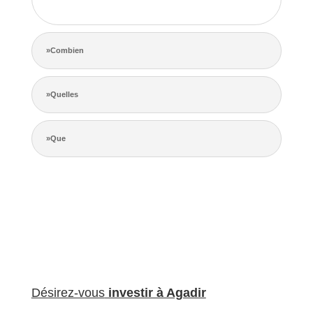
de la concurrence.
»Combien
»Quelles
»Que
Désirez-vous
investir à Agadir