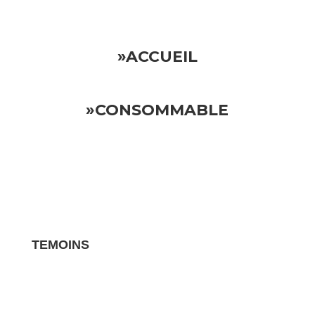
»ACCUEIL
»CONSOMMABLE
TEMOINS
Les avis clients pour vos biens sont des
témoignages essentiels qui influencent la