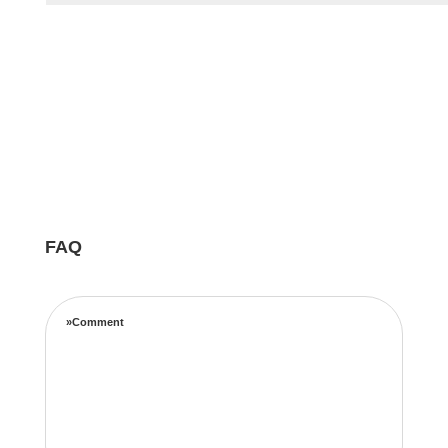
FAQ
»Comment
Notre équipe d’experts maximise vos revenus
locatifs grâce à une stratégie de tarification
complète basée sur les taux d’occupation, les
tendances de voyage, l’emplacement et les prix