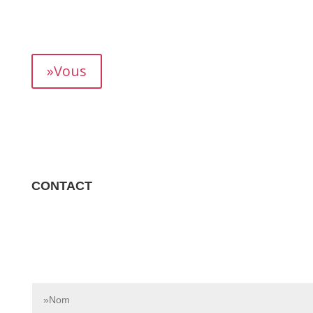
mois, vous permettant de suivre précisément votre
rendement.
»Vous
CONTACT
Contactez-nous dès aujourd’hui pour en savoir plus