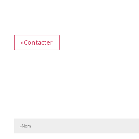
L’équipe dédiée de Bnbgest analyse méticuleusement le
marché pour découvrir les opportunités les plus
prometteuses et vous proposer des propriétés
présentant un fort potentiel de revenus.
»Contacter
Contactez-nous dès aujourd’hui pour en savoir plus