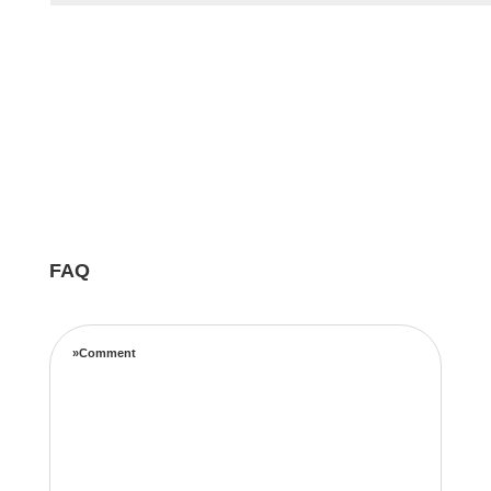
FAQ
»Comment
Notre équipe d’experts maximise vos revenus
locatifs grâce à une stratégie de tarification
complète basée sur les taux d’occupation, les
tendances de voyage, l’emplacement et les prix