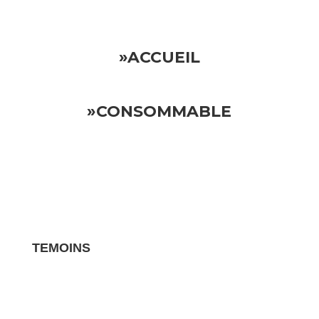
»ACCUEIL
»CONSOMMABLE
TEMOINS
Les avis clients pour vos biens sont des
témoignages essentiels qui influencent la