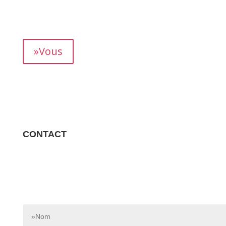
mois, vous permettant de suivre précisément votre
rendement.
»Vous
CONTACT
Contactez-nous dès aujourd’hui pour en savoir plus