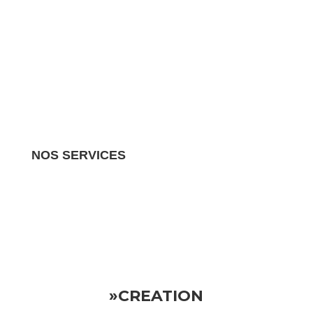
NOS SERVICES
Nous gérons tous les aspects de votre propriété
locative.
Vous pouvez donc vous détendre en sachant
que votre investissement est entre de bonnes mains
»CREATION