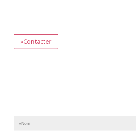
L’équipe dédiée de Bnbgest analyse méticuleusement le
marché pour découvrir les opportunités les plus
prometteuses et vous proposer des propriétés
présentant un fort potentiel de revenus.
»Contacter
Contactez-nous dès aujourd’hui pour en savoir plus