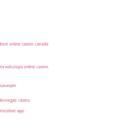
best online casino canada
τα καλυτερα online casino
savaspin
leovegas casino
mostbet app
je možné hodnotit podle bezpečnostních opatření, jako
je ochrana dat uživatelů.