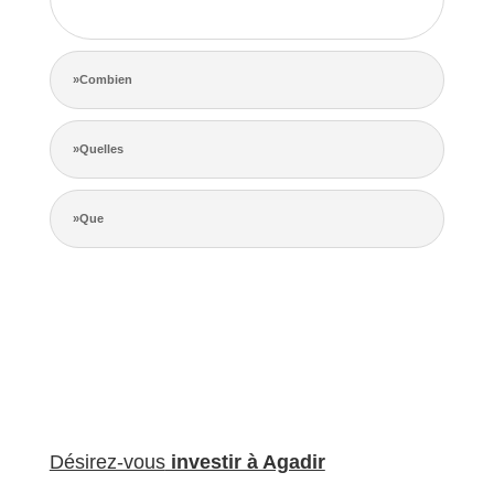
de la concurrence.
»Combien
»Quelles
»Que
Désirez-vous
investir à Agadir