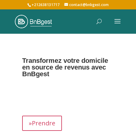
+212638131717
contact@bnbgest.com
Transformez votre domicile
en source de revenus avec
BnBgest
Nous maximisons vos revenus et offrons une
expérience exceptionnelle aux voyageurs,
prenant en charge tous les aspects de la
gestion de votre bien,
de
A à Z
.
»Prendre