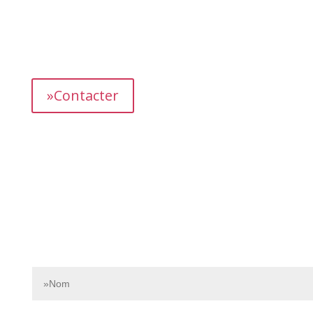
L’équipe dédiée de Bnbgest analyse méticuleusement le
marché pour découvrir les opportunités les plus
prometteuses et vous proposer des propriétés
présentant un fort potentiel de revenus.
»Contacter
Contactez-nous dès aujourd’hui pour en savoir plus