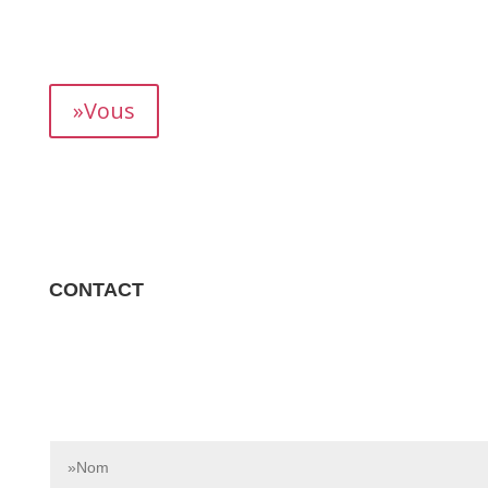
mois, vous permettant de suivre précisément votre
rendement.
»Vous
CONTACT
Contactez-nous dès aujourd’hui pour en savoir plus