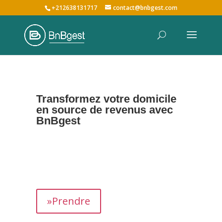
+212638131717
contact@bnbgest.com
Transformez votre domicile
en source de revenus avec
BnBgest
Nous maximisons vos revenus et offrons une
expérience exceptionnelle aux voyageurs,
prenant en charge tous les aspects de la
gestion de votre bien,
de
A à Z
.
»Prendre