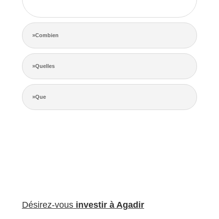
de la concurrence.
»Combien
»Quelles
»Que
Désirez-vous
investir à Agadir