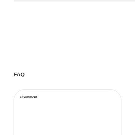
FAQ
»Comment
Notre équipe d’experts maximise vos revenus
locatifs grâce à une stratégie de tarification
complète basée sur les taux d’occupation, les
tendances de voyage, l’emplacement et les prix