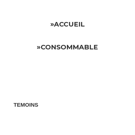
»ACCUEIL
»CONSOMMABLE
TEMOINS
Les avis clients pour vos biens sont des
témoignages essentiels qui influencent la