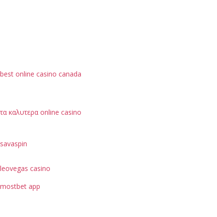
best online casino canada
τα καλυτερα online casino
savaspin
leovegas casino
mostbet app
je možné hodnotit podle bezpečnostních opatření, jako
je ochrana dat uživatelů.