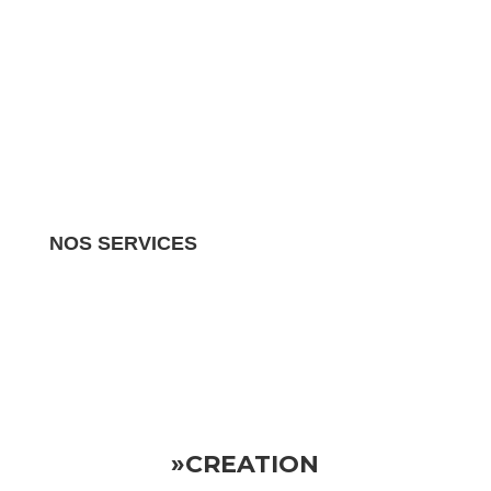
NOS SERVICES
Nous gérons tous les aspects de votre propriété
locative.
Vous pouvez donc vous détendre en sachant
que votre investissement est entre de bonnes mains
»CREATION