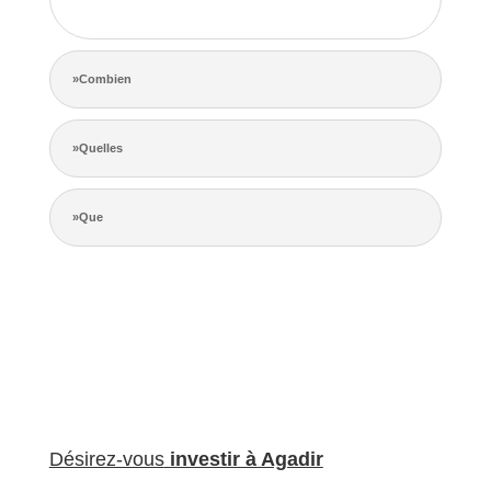
de la concurrence.
»Combien
»Quelles
»Que
Désirez-vous
investir à Agadir