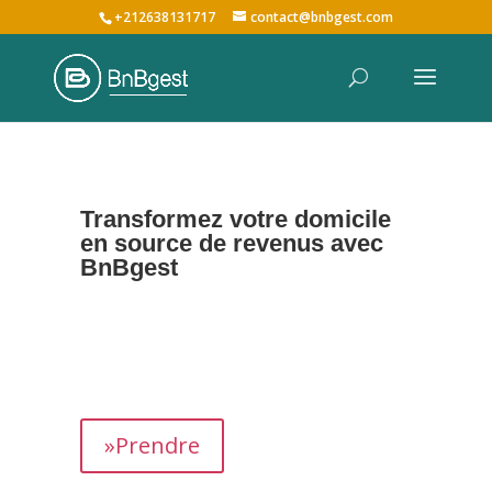
+212638131717
contact@bnbgest.com
Transformez votre domicile
en source de revenus avec
BnBgest
Nous maximisons vos revenus et offrons une
expérience exceptionnelle aux voyageurs,
prenant en charge tous les aspects de la
gestion de votre bien,
de
A à Z
.
»Prendre