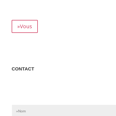
mois, vous permettant de suivre précisément votre
rendement.
»Vous
CONTACT
Contactez-nous dès aujourd’hui pour en savoir plus