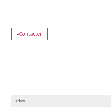
L’équipe dédiée de Bnbgest analyse méticuleusement le
marché pour découvrir les opportunités les plus
prometteuses et vous proposer des propriétés
présentant un fort potentiel de revenus.
»Contacter
Contactez-nous dès aujourd’hui pour en savoir plus