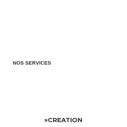
NOS SERVICES
Nous gérons tous les aspects de votre propriété
locative.
Vous pouvez donc vous détendre en sachant
que votre investissement est entre de bonnes mains
»CREATION