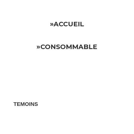
»ACCUEIL
»CONSOMMABLE
TEMOINS
Les avis clients pour vos biens sont des
témoignages essentiels qui influencent la