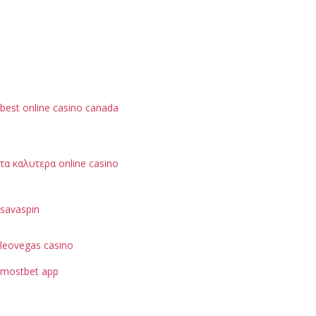
best online casino canada
τα καλυτερα online casino
savaspin
leovegas casino
mostbet app
je možné hodnotit podle bezpečnostních opatření, jako
je ochrana dat uživatelů.