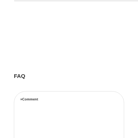
FAQ
»Comment
Notre équipe d’experts maximise vos revenus
locatifs grâce à une stratégie de tarification
complète basée sur les taux d’occupation, les
tendances de voyage, l’emplacement et les prix