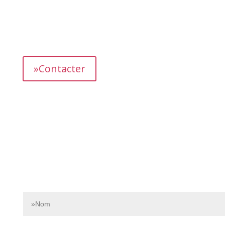
L’équipe dédiée de Bnbgest analyse méticuleusement le
marché pour découvrir les opportunités les plus
prometteuses et vous proposer des propriétés
présentant un fort potentiel de revenus.
»Contacter
Contactez-nous dès aujourd’hui pour en savoir plus