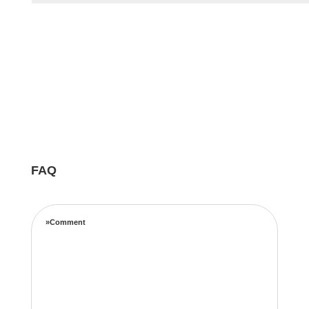
FAQ
»Comment
Notre équipe d’experts maximise vos revenus
locatifs grâce à une stratégie de tarification
complète basée sur les taux d’occupation, les
tendances de voyage, l’emplacement et les prix