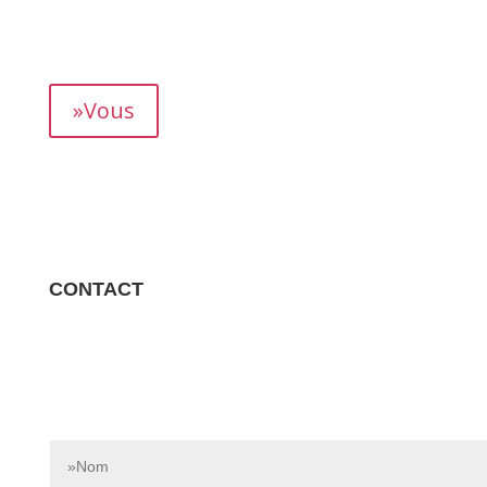
mois, vous permettant de suivre précisément votre
rendement.
»Vous
CONTACT
Contactez-nous dès aujourd’hui pour en savoir plus