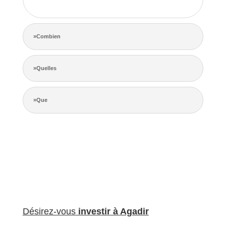
de la concurrence.
»Combien
»Quelles
»Que
Désirez-vous
investir à Agadir