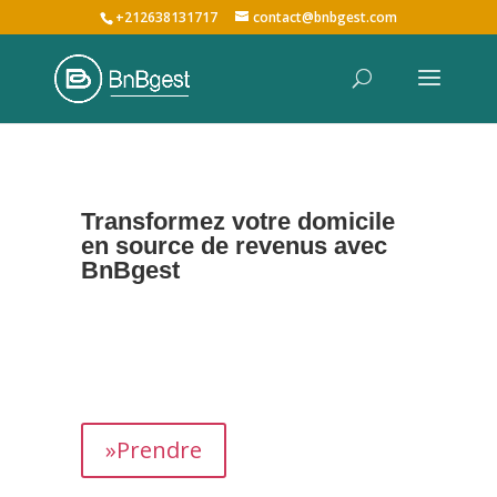
+212638131717
contact@bnbgest.com
Transformez votre domicile
en source de revenus avec
BnBgest
Nous maximisons vos revenus et offrons une
expérience exceptionnelle aux voyageurs,
prenant en charge tous les aspects de la
gestion de votre bien,
de
A à Z
.
»Prendre