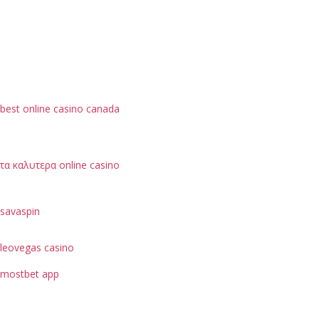
best online casino canada
τα καλυτερα online casino
savaspin
leovegas casino
mostbet app
je možné hodnotit podle bezpečnostních opatření, jako
je ochrana dat uživatelů.