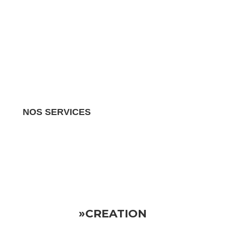
NOS SERVICES
Nous gérons tous les aspects de votre propriété
locative.
Vous pouvez donc vous détendre en sachant
que votre investissement est entre de bonnes mains
»CREATION