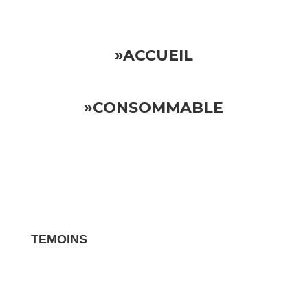
»ACCUEIL
»CONSOMMABLE
TEMOINS
Les avis clients pour vos biens sont des
témoignages essentiels qui influencent la