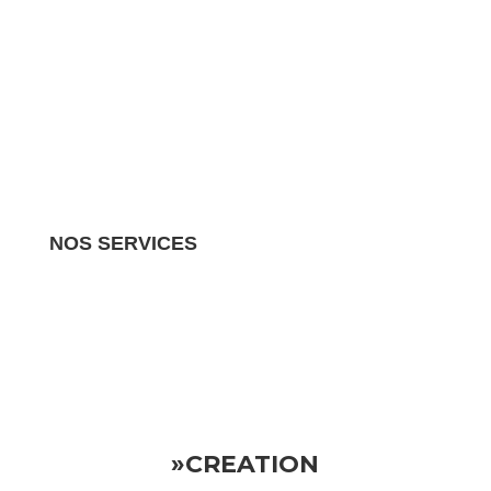
NOS SERVICES
Nous gérons tous les aspects de votre propriété
locative.
Vous pouvez donc vous détendre en sachant
que votre investissement est entre de bonnes mains
»CREATION