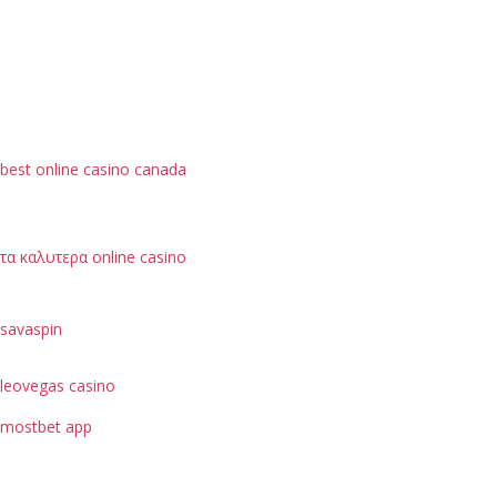
best online casino canada
τα καλυτερα online casino
savaspin
leovegas casino
mostbet app
je možné hodnotit podle bezpečnostních opatření, jako
je ochrana dat uživatelů.