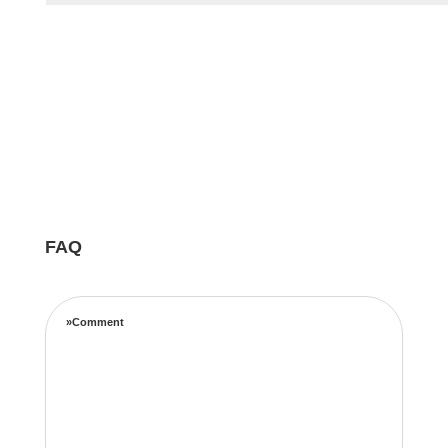
FAQ
»Comment
Notre équipe d’experts maximise vos revenus
locatifs grâce à une stratégie de tarification
complète basée sur les taux d’occupation, les
tendances de voyage, l’emplacement et les prix