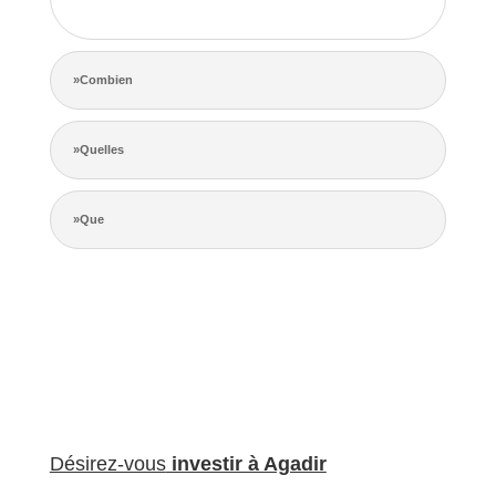
de la concurrence.
»Combien
»Quelles
»Que
Désirez-vous
investir à Agadir