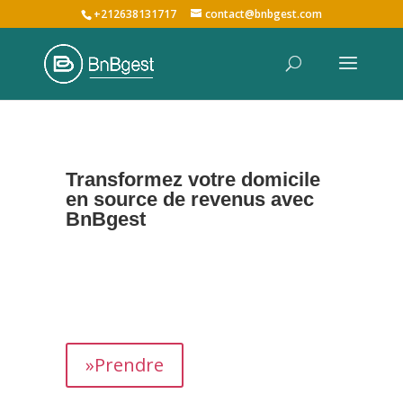
+212638131717
contact@bnbgest.com
Transformez votre domicile
en source de revenus avec
BnBgest
Nous maximisons vos revenus et offrons une
expérience exceptionnelle aux voyageurs,
prenant en charge tous les aspects de la
gestion de votre bien,
de
A à Z
.
»Prendre