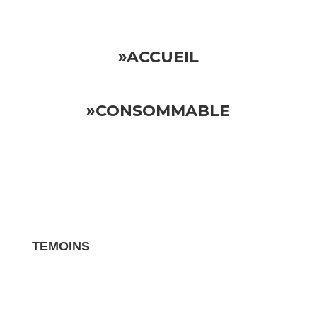
»ACCUEIL
»CONSOMMABLE
TEMOINS
Les avis clients pour vos biens sont des
témoignages essentiels qui influencent la