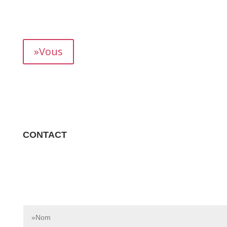
mois, vous permettant de suivre précisément votre
rendement.
»Vous
CONTACT
Contactez-nous dès aujourd’hui pour en savoir plus