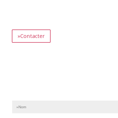
L’équipe dédiée de Bnbgest analyse méticuleusement le
marché pour découvrir les opportunités les plus
prometteuses et vous proposer des propriétés
présentant un fort potentiel de revenus.
»Contacter
Contactez-nous dès aujourd’hui pour en savoir plus