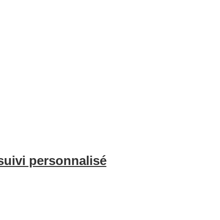
e l’optimisation de vos annonces, du nettoyage professionnel et de l
voyageurs. Avec BnBgest, vous pouvez maximiser vos revenus et offri
suivi personnalisé
é sur l’occupation de votre bien et les indicateurs clés chaque mois, 