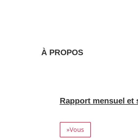
À PROPOS
Nous nous occupons de la création et d
gestion de la correspondance avec vos 
invités, sans aucun souci de gestion.
.
Rapport mensuel et
Nous vous fournissons un rapport détaill
rendement.
»Vous