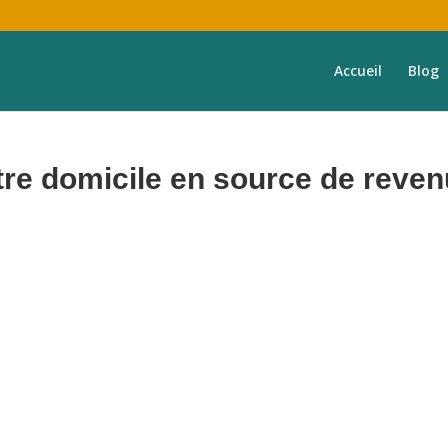
Accueil
Blog
re domicile en source de reve
frons une expérience exceptionnelle aux voyageurs, prenant en charge
votre bien,
de
A à Z
.