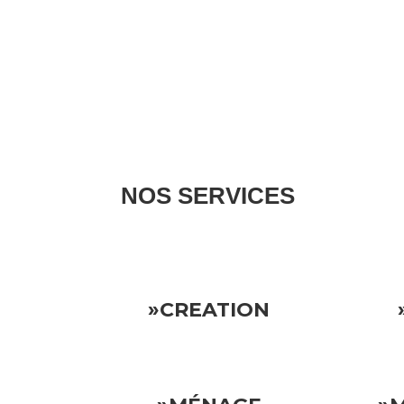
NOS SERVICES
Nous gérons tous les aspects de votre propriété l
»CREATION