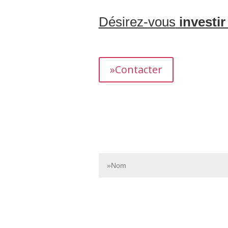
Désirez-vous
investir
L’équipe dédiée de Bnbgest analyse m
présentant un fort potentiel de revenus.
»Contacter
Contactez-nous dès aujourd’hui pour e