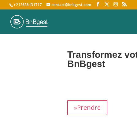
+212638131717
contact@bnbgest.com
Transformez vot
BnBgest
Nous maximisons vos revenus et of
»Prendre