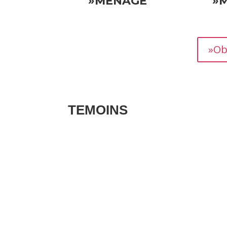
»MÉNAGE
»
»Ob
TEMOINS
Les avis clients pour vos biens sont des té