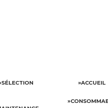
ocative.
Vous pouvez donc vous détendre en sachant que votre invest
»SÉLECTION
»ACCUEIL
»CONSOMMA