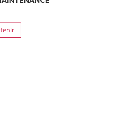
MAINTENANCE
tenir
moignages essentiels qui influencent la réputation et les ven