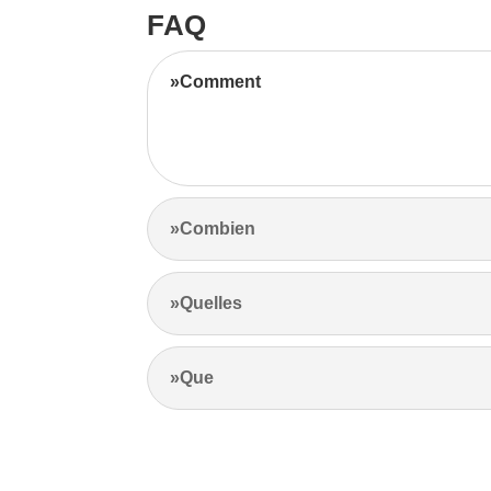
FAQ
»Comment
Notre équipe d’experts maximise vos revenus l
l’emplacement et les prix de la concurrence.
»Combien
»Quelles
»Que