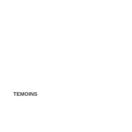
»ACCUEIL
»CONSOMMABLE
TEMOINS
Les avis clients pour vos biens sont des
témoignages essentiels qui influencent la
réputation et les ventes