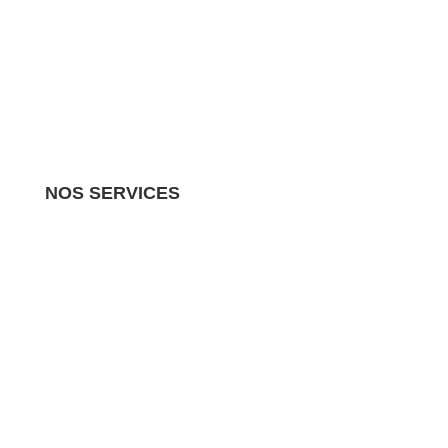
NOS SERVICES
Nous gérons tous les aspects de votre propriété
locative.
Vous pouvez donc vous détendre en sachant
que votre investissement est entre de bonnes mains
»CREATION