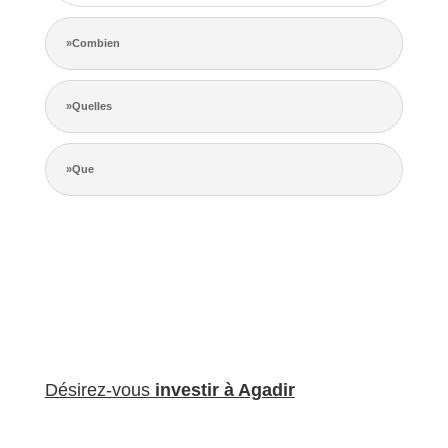
»Combien
»Quelles
»Que
Désirez-vous
investir à Agadir
L’équipe dédiée de Bnbgest analyse méticuleusement le
marché pour découvrir les opportunités les plus