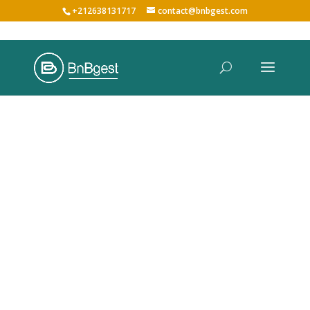
+212638131717
contact@bnbgest.com
Transformez votre domicile
en source de revenus avec
BnBgest
Nous maximisons vos revenus et offrons une
expérience exceptionnelle aux voyageurs,
prenant en charge tous les aspects de la
gestion de votre bien,
de
A à Z
.
»Prendre