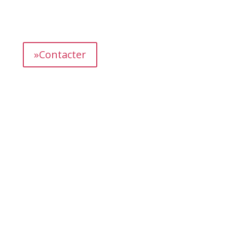
prometteuses et vous proposer des propriétés
présentant un fort potentiel de revenus.
»Contacter
Contactez-nous dès aujourd’hui pour en savoir plus