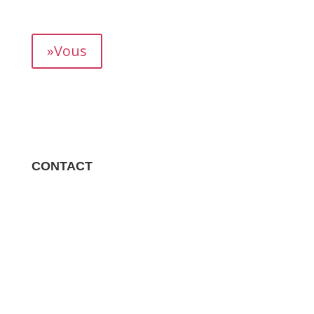
rendement.
»Vous
CONTACT
Contactez-nous dès aujourd’hui pour en savoir plus