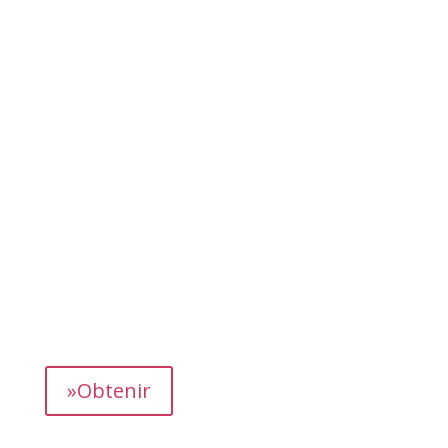
»MÉNAGE
»SÉLECTION
»MAINTENANCE
»Obtenir