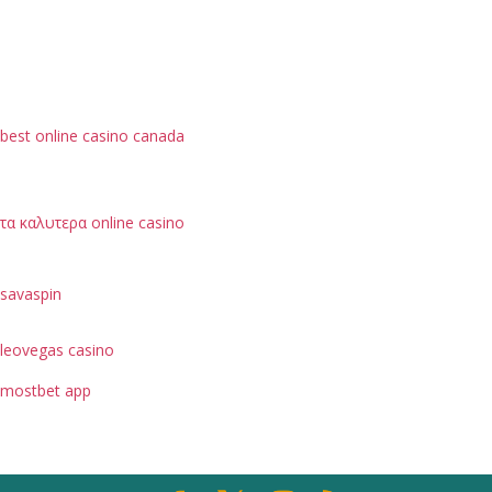
best online casino canada
τα καλυτερα online casino
savaspin
leovegas casino
mostbet app
je možné hodnotit podle bezpečnostních opatření, jako
je ochrana dat uživatelů.