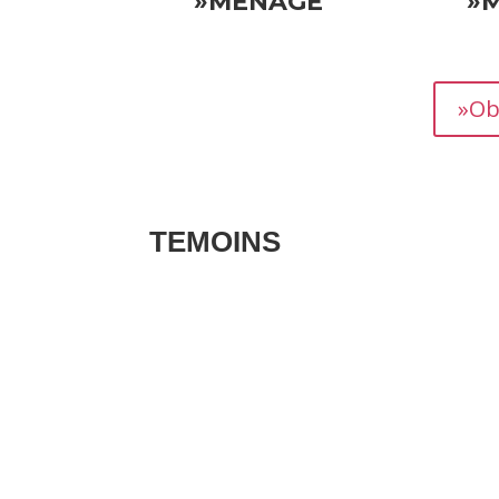
»MÉNAGE
»
»Ob
TEMOINS
Les avis clients pour vos biens sont des té