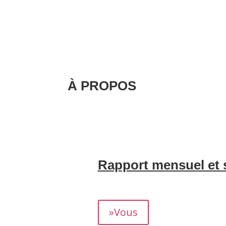
À PROPOS
Nous nous occupons de la création et d
gestion de la correspondance avec vos 
invités, sans aucun souci de gestion.
.
Rapport mensuel et
Nous vous fournissons un rapport détaill
rendement.
»Vous