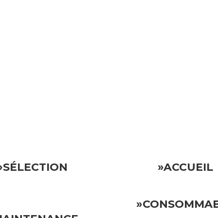
ocative.
Vous pouvez donc vous détendre en sachant que votre invest
»SÉLECTION
»ACCUEIL
»CONSOMMA