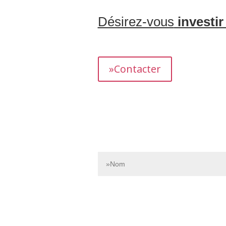
Désirez-vous
investir
L’équipe dédiée de Bnbgest analyse m
présentant un fort potentiel de revenus.
»Contacter
Contactez-nous dès aujourd’hui pour e