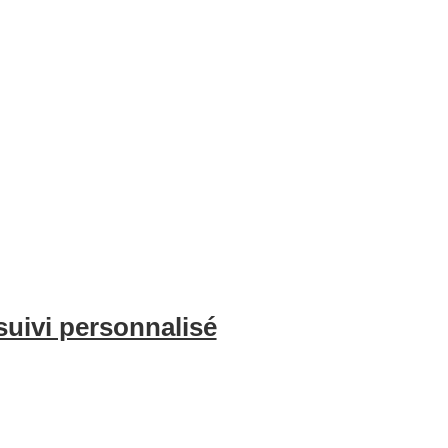
e l’optimisation de vos annonces, du nettoyage professionnel et de l
voyageurs. Avec BnBgest, vous pouvez maximiser vos revenus et offri
suivi personnalisé
é sur l’occupation de votre bien et les indicateurs clés chaque mois, 