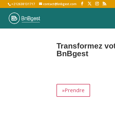
+212638131717
contact@bnbgest.com
Transformez vot
BnBgest
Nous maximisons vos revenus et of
»Prendre