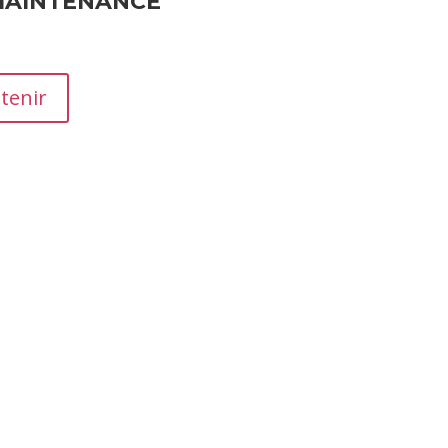
MAINTENANCE
tenir
moignages essentiels qui influencent la réputation et les ven