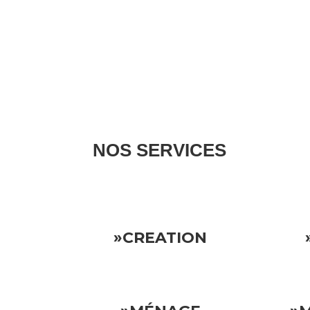
NOS SERVICES
Nous gérons tous les aspects de votre propriété l
»CREATION