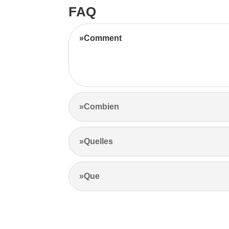
FAQ
»Comment
Notre équipe d’experts maximise vos revenus l
l’emplacement et les prix de la concurrence.
»Combien
»Quelles
»Que