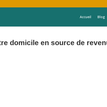
Accueil
Blog
re domicile en source de reve
frons une expérience exceptionnelle aux voyageurs, prenant en charge
votre bien,
de
A à Z
.