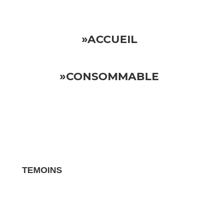
»ACCUEIL
»CONSOMMABLE
TEMOINS
Les avis clients pour vos biens sont des
témoignages essentiels qui influencent la