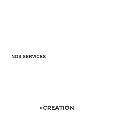
NOS SERVICES
Nous gérons tous les aspects de votre propriété
locative.
Vous pouvez donc vous détendre en sachant
que votre investissement est entre de bonnes mains
»CREATION