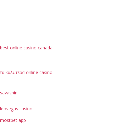
best online casino canada
τα καλυτερα online casino
savaspin
leovegas casino
mostbet app
je možné hodnotit podle bezpečnostních opatření, jako
je ochrana dat uživatelů.