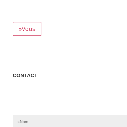
mois, vous permettant de suivre précisément votre
rendement.
»Vous
CONTACT
Contactez-nous dès aujourd’hui pour en savoir plus