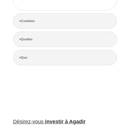
de la concurrence.
»Combien
»Quelles
»Que
Désirez-vous
investir à Agadir