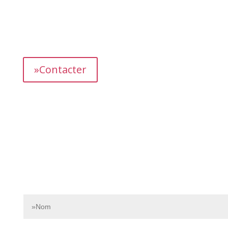
L’équipe dédiée de Bnbgest analyse méticuleusement le
marché pour découvrir les opportunités les plus
prometteuses et vous proposer des propriétés
présentant un fort potentiel de revenus.
»Contacter
Contactez-nous dès aujourd’hui pour en savoir plus