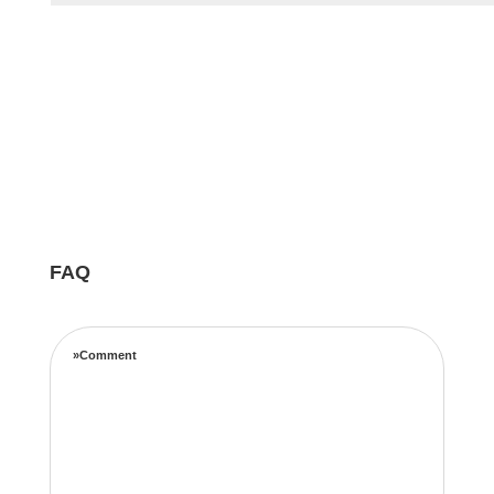
FAQ
»Comment
Notre équipe d’experts maximise vos revenus
locatifs grâce à une stratégie de tarification
complète basée sur les taux d’occupation, les
tendances de voyage, l’emplacement et les prix