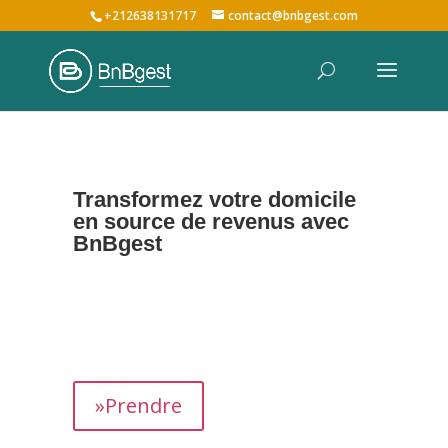
+212638131717
contact@bnbgest.com
Transformez votre domicile
en source de revenus avec
BnBgest
Nous maximisons vos revenus et offrons une
expérience exceptionnelle aux voyageurs,
prenant en charge tous les aspects de la
gestion de votre bien,
de
A à Z
.
»Prendre