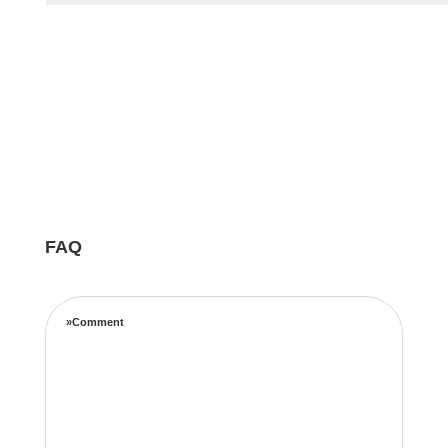
FAQ
»Comment
Notre équipe d’experts maximise vos revenus
locatifs grâce à une stratégie de tarification
complète basée sur les taux d’occupation, les
tendances de voyage, l’emplacement et les prix