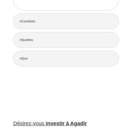
de la concurrence.
»Combien
»Quelles
»Que
Désirez-vous
investir à Agadir