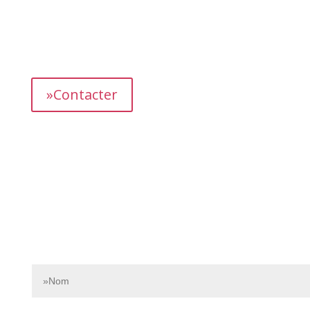
L’équipe dédiée de Bnbgest analyse méticuleusement le
marché pour découvrir les opportunités les plus
prometteuses et vous proposer des propriétés
présentant un fort potentiel de revenus.
»Contacter
Contactez-nous dès aujourd’hui pour en savoir plus