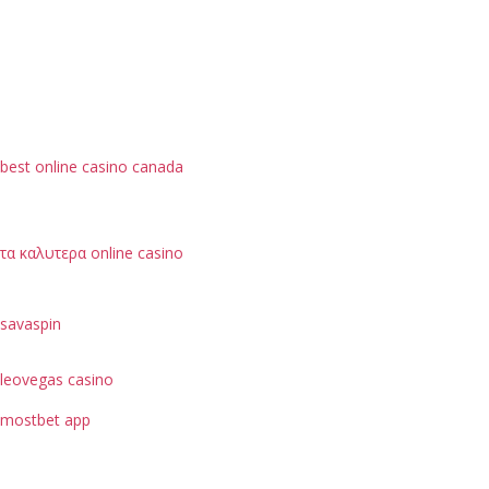
best online casino canada
τα καλυτερα online casino
savaspin
leovegas casino
mostbet app
je možné hodnotit podle bezpečnostních opatření, jako
je ochrana dat uživatelů.