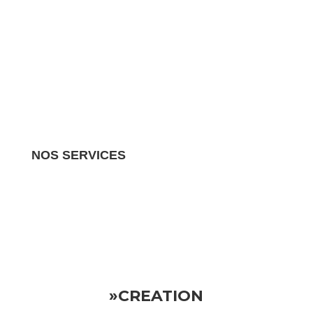
NOS SERVICES
Nous gérons tous les aspects de votre propriété
locative.
Vous pouvez donc vous détendre en sachant
que votre investissement est entre de bonnes mains
»CREATION