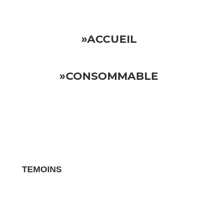
»ACCUEIL
»CONSOMMABLE
TEMOINS
Les avis clients pour vos biens sont des
témoignages essentiels qui influencent la