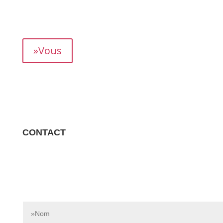
mois, vous permettant de suivre précisément votre
rendement.
»Vous
CONTACT
Contactez-nous dès aujourd’hui pour en savoir plus