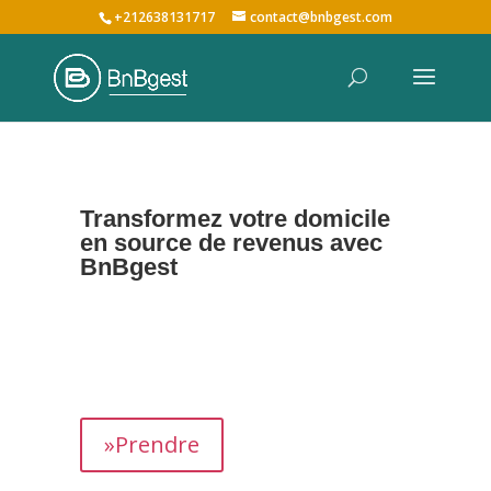
+212638131717
contact@bnbgest.com
Transformez votre domicile
en source de revenus avec
BnBgest
Nous maximisons vos revenus et offrons une
expérience exceptionnelle aux voyageurs,
prenant en charge tous les aspects de la
gestion de votre bien,
de
A à Z
.
»Prendre