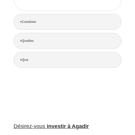
de la concurrence.
»Combien
»Quelles
»Que
Désirez-vous
investir à Agadir