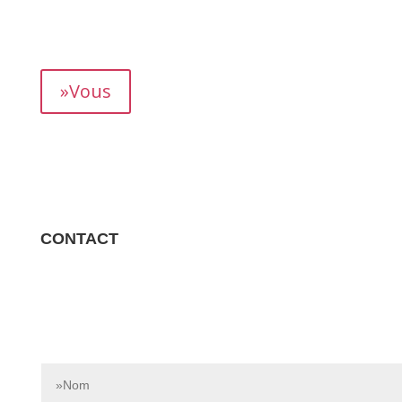
mois, vous permettant de suivre précisément votre
rendement.
»Vous
CONTACT
Contactez-nous dès aujourd’hui pour en savoir plus