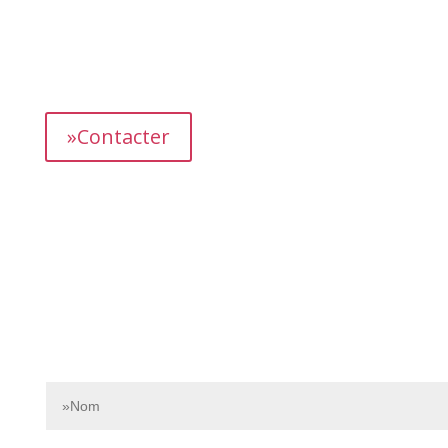
L’équipe dédiée de Bnbgest analyse méticuleusement le
marché pour découvrir les opportunités les plus
prometteuses et vous proposer des propriétés
présentant un fort potentiel de revenus.
»Contacter
Contactez-nous dès aujourd’hui pour en savoir plus