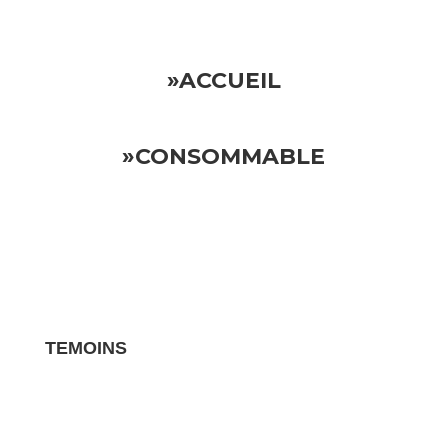
»ACCUEIL
»CONSOMMABLE
TEMOINS
Les avis clients pour vos biens sont des
témoignages essentiels qui influencent la