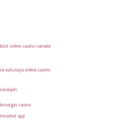
best online casino canada
τα καλυτερα online casino
savaspin
leovegas casino
mostbet app
je možné hodnotit podle bezpečnostních opatření, jako
je ochrana dat uživatelů.