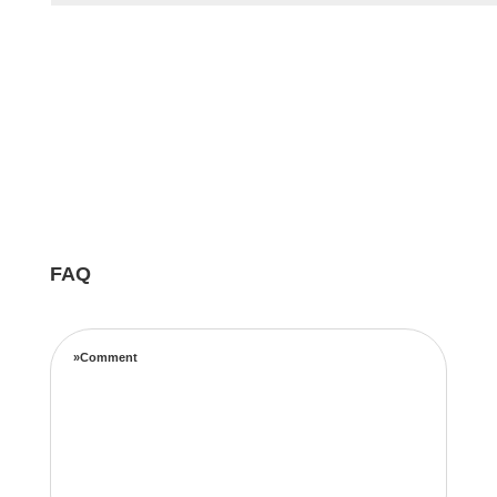
FAQ
»Comment
Notre équipe d’experts maximise vos revenus
locatifs grâce à une stratégie de tarification
complète basée sur les taux d’occupation, les
tendances de voyage, l’emplacement et les prix