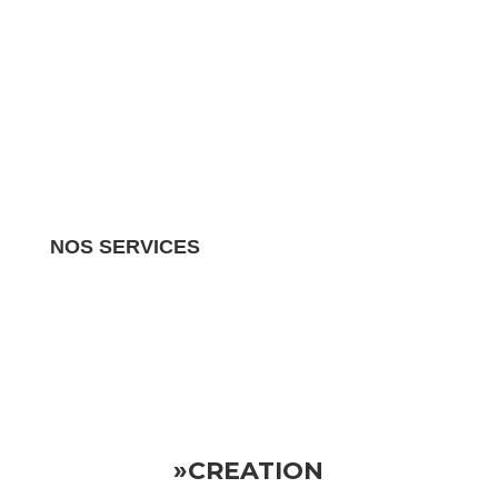
NOS SERVICES
Nous gérons tous les aspects de votre propriété
locative.
Vous pouvez donc vous détendre en sachant
que votre investissement est entre de bonnes mains
»CREATION