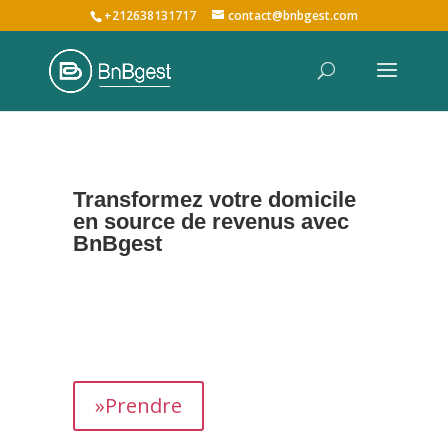
+212638131717
contact@bnbgest.com
Transformez votre domicile
en source de revenus avec
BnBgest
Nous maximisons vos revenus et offrons une
expérience exceptionnelle aux voyageurs,
prenant en charge tous les aspects de la
gestion de votre bien,
de
A à Z
.
»Prendre