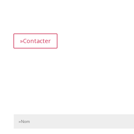
L’équipe dédiée de Bnbgest analyse méticuleusement le
marché pour découvrir les opportunités les plus
prometteuses et vous proposer des propriétés
présentant un fort potentiel de revenus.
»Contacter
Contactez-nous dès aujourd’hui pour en savoir plus