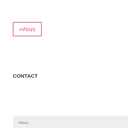
mois, vous permettant de suivre précisément votre
rendement.
»Vous
CONTACT
Contactez-nous dès aujourd’hui pour en savoir plus