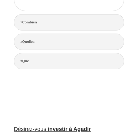
de la concurrence.
»Combien
»Quelles
»Que
Désirez-vous
investir à Agadir