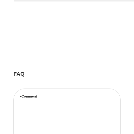
FAQ
»Comment
Notre équipe d’experts maximise vos revenus
locatifs grâce à une stratégie de tarification
complète basée sur les taux d’occupation, les
tendances de voyage, l’emplacement et les prix