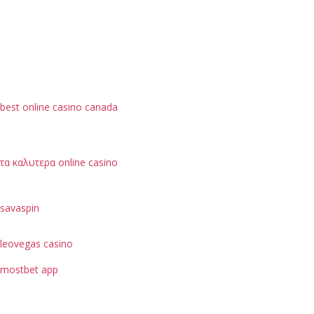
best online casino canada
τα καλυτερα online casino
savaspin
leovegas casino
mostbet app
je možné hodnotit podle bezpečnostních opatření, jako
je ochrana dat uživatelů.