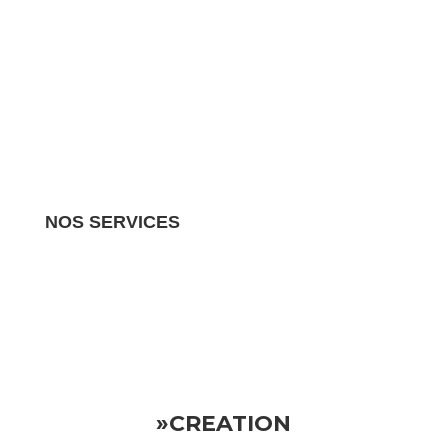
NOS SERVICES
Nous gérons tous les aspects de votre propriété
locative.
Vous pouvez donc vous détendre en sachant
que votre investissement est entre de bonnes mains
»CREATION