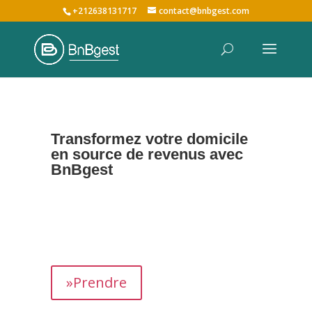
+212638131717
contact@bnbgest.com
Transformez votre domicile
en source de revenus avec
BnBgest
Nous maximisons vos revenus et offrons une
expérience exceptionnelle aux voyageurs,
prenant en charge tous les aspects de la
gestion de votre bien,
de
A à Z
.
»Prendre