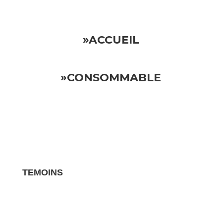
»ACCUEIL
»CONSOMMABLE
TEMOINS
Les avis clients pour vos biens sont des
témoignages essentiels qui influencent la