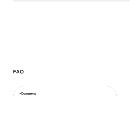
FAQ
»Comment
Notre équipe d’experts maximise vos revenus
locatifs grâce à une stratégie de tarification
complète basée sur les taux d’occupation, les
tendances de voyage, l’emplacement et les prix