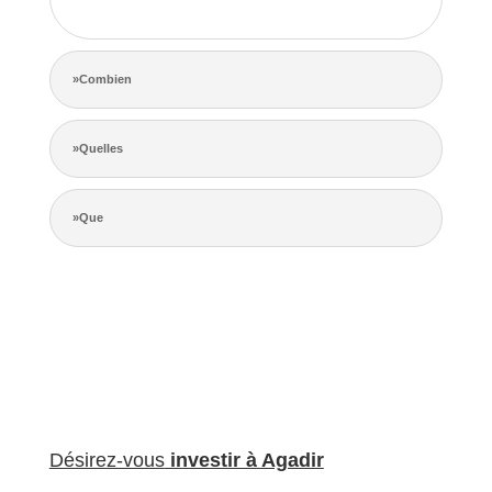
de la concurrence.
»Combien
»Quelles
»Que
Désirez-vous
investir à Agadir