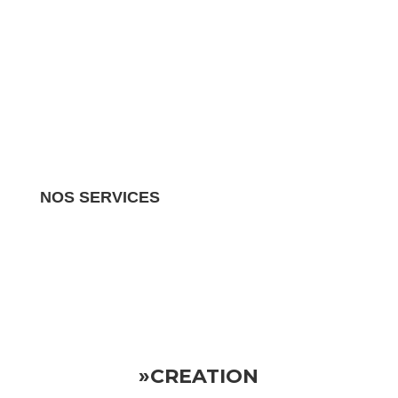
NOS SERVICES
Nous gérons tous les aspects de votre propriété
locative.
Vous pouvez donc vous détendre en sachant
que votre investissement est entre de bonnes mains
»CREATION