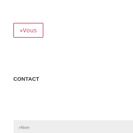
mois, vous permettant de suivre précisément votre
rendement.
»Vous
CONTACT
Contactez-nous dès aujourd’hui pour en savoir plus