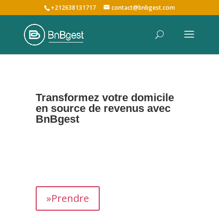
+212638131717
contact@bnbgest.com
Transformez votre domicile
en source de revenus avec
BnBgest
Nous maximisons vos revenus et offrons une
expérience exceptionnelle aux voyageurs,
prenant en charge tous les aspects de la
gestion de votre bien,
de
A à Z
.
»Prendre