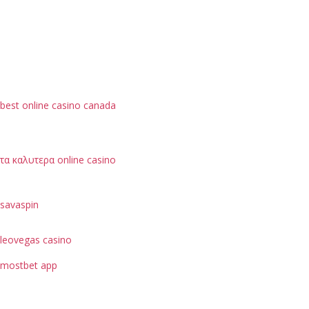
best online casino canada
τα καλυτερα online casino
savaspin
leovegas casino
mostbet app
je možné hodnotit podle bezpečnostních opatření, jako
je ochrana dat uživatelů.