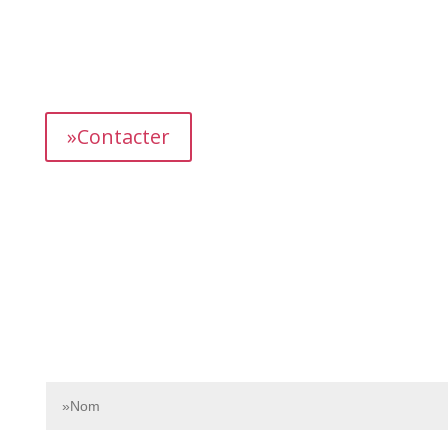
L’équipe dédiée de Bnbgest analyse méticuleusement le
marché pour découvrir les opportunités les plus
prometteuses et vous proposer des propriétés
présentant un fort potentiel de revenus.
»Contacter
Contactez-nous dès aujourd’hui pour en savoir plus