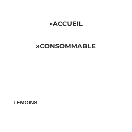
»ACCUEIL
»CONSOMMABLE
TEMOINS
Les avis clients pour vos biens sont des
témoignages essentiels qui influencent la