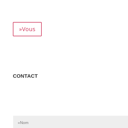
mois, vous permettant de suivre précisément votre
rendement.
»Vous
CONTACT
Contactez-nous dès aujourd’hui pour en savoir plus