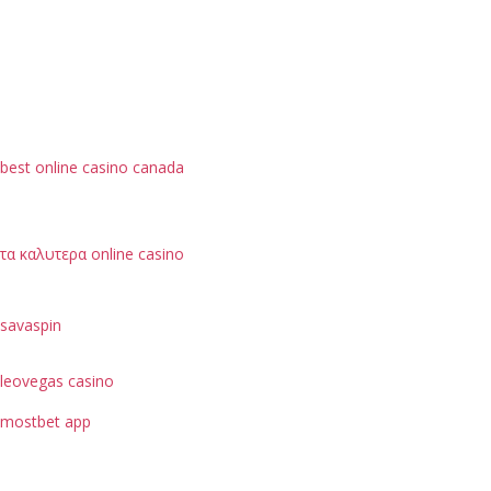
best online casino canada
τα καλυτερα online casino
savaspin
leovegas casino
mostbet app
je možné hodnotit podle bezpečnostních opatření, jako
je ochrana dat uživatelů.