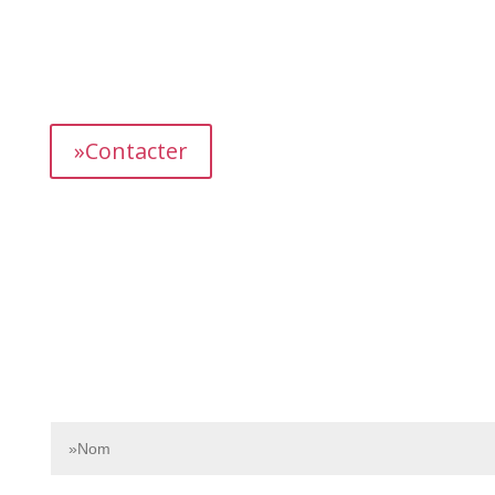
L’équipe dédiée de Bnbgest analyse méticuleusement le
marché pour découvrir les opportunités les plus
prometteuses et vous proposer des propriétés
présentant un fort potentiel de revenus.
»Contacter
Contactez-nous dès aujourd’hui pour en savoir plus