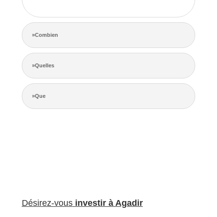
de la concurrence.
»Combien
»Quelles
»Que
Désirez-vous
investir à Agadir