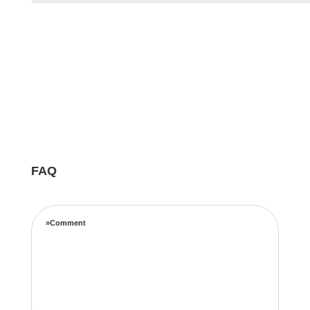
FAQ
»Comment
Notre équipe d’experts maximise vos revenus
locatifs grâce à une stratégie de tarification
complète basée sur les taux d’occupation, les
tendances de voyage, l’emplacement et les prix