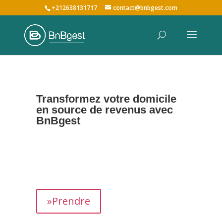
+212638131717
contact@bnbgest.com
Transformez votre domicile
en source de revenus avec
BnBgest
Nous maximisons vos revenus et offrons une
expérience exceptionnelle aux voyageurs,
prenant en charge tous les aspects de la
gestion de votre bien,
de
A à Z
.
»Prendre