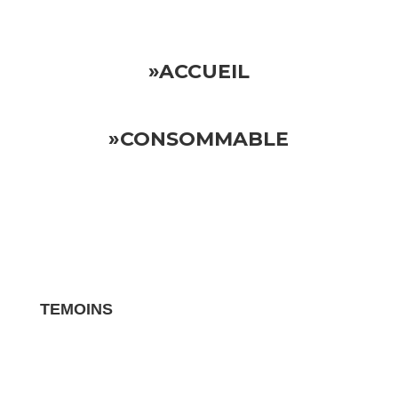
»ACCUEIL
»CONSOMMABLE
TEMOINS
Les avis clients pour vos biens sont des
témoignages essentiels qui influencent la