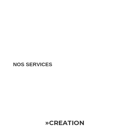
NOS SERVICES
Nous gérons tous les aspects de votre propriété
locative.
Vous pouvez donc vous détendre en sachant
que votre investissement est entre de bonnes mains
»CREATION