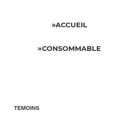
»ACCUEIL
»CONSOMMABLE
TEMOINS
Les avis clients pour vos biens sont des
témoignages essentiels qui influencent la