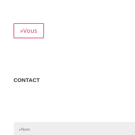
mois, vous permettant de suivre précisément votre
rendement.
»Vous
CONTACT
Contactez-nous dès aujourd’hui pour en savoir plus