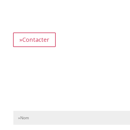
L’équipe dédiée de Bnbgest analyse méticuleusement le
marché pour découvrir les opportunités les plus
prometteuses et vous proposer des propriétés
présentant un fort potentiel de revenus.
»Contacter
Contactez-nous dès aujourd’hui pour en savoir plus