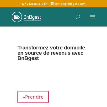
+212638131717
contact@bnbgest.com
Transformez votre domicile
en source de revenus avec
BnBgest
Nous maximisons vos revenus et offrons une
expérience exceptionnelle aux voyageurs,
prenant en charge tous les aspects de la
gestion de votre bien,
de
A à Z
.
»Prendre