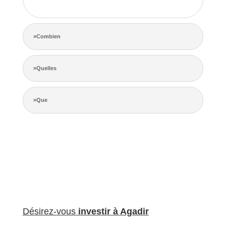
de la concurrence.
»Combien
»Quelles
»Que
Désirez-vous
investir à Agadir