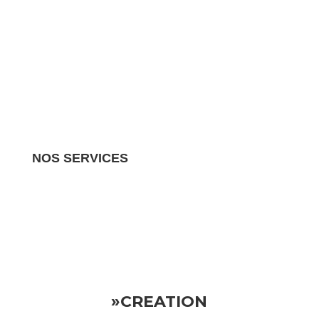
NOS SERVICES
Nous gérons tous les aspects de votre propriété
locative.
Vous pouvez donc vous détendre en sachant
que votre investissement est entre de bonnes mains
»CREATION