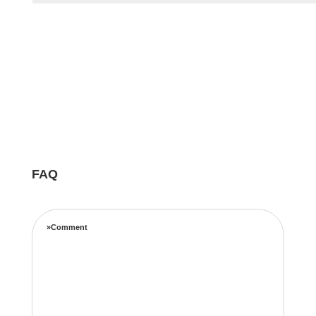
FAQ
»Comment
Notre équipe d’experts maximise vos revenus
locatifs grâce à une stratégie de tarification
complète basée sur les taux d’occupation, les
tendances de voyage, l’emplacement et les prix