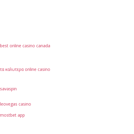
best online casino canada
τα καλυτερα online casino
savaspin
leovegas casino
mostbet app
je možné hodnotit podle bezpečnostních opatření, jako
je ochrana dat uživatelů.