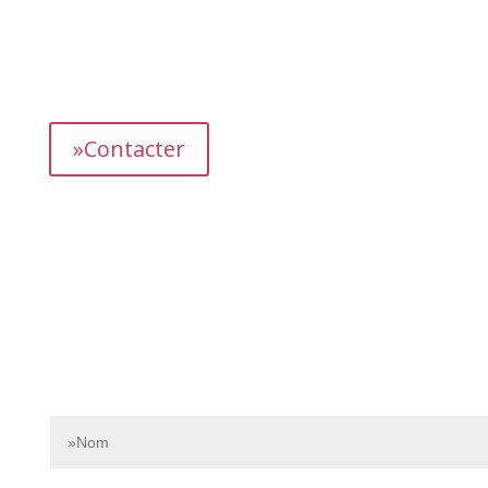
L’équipe dédiée de Bnbgest analyse méticuleusement le
marché pour découvrir les opportunités les plus
prometteuses et vous proposer des propriétés
présentant un fort potentiel de revenus.
»Contacter
Contactez-nous dès aujourd’hui pour en savoir plus