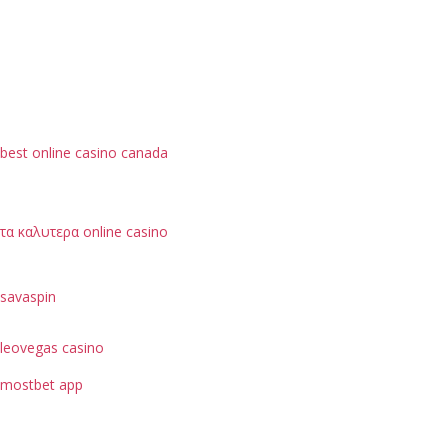
best online casino canada
τα καλυτερα online casino
savaspin
leovegas casino
mostbet app
je možné hodnotit podle bezpečnostních opatření, jako
je ochrana dat uživatelů.