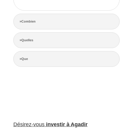
de la concurrence.
»Combien
»Quelles
»Que
Désirez-vous
investir à Agadir