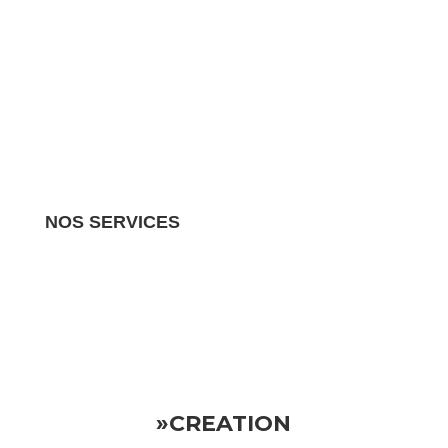
NOS SERVICES
Nous gérons tous les aspects de votre propriété
locative.
Vous pouvez donc vous détendre en sachant
que votre investissement est entre de bonnes mains
»CREATION