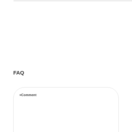
FAQ
»Comment
Notre équipe d’experts maximise vos revenus
locatifs grâce à une stratégie de tarification
complète basée sur les taux d’occupation, les
tendances de voyage, l’emplacement et les prix