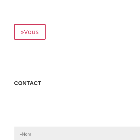
mois, vous permettant de suivre précisément votre
rendement.
»Vous
CONTACT
Contactez-nous dès aujourd’hui pour en savoir plus