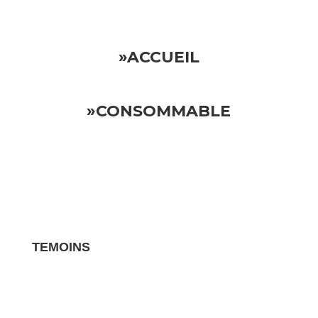
»ACCUEIL
»CONSOMMABLE
TEMOINS
Les avis clients pour vos biens sont des
témoignages essentiels qui influencent la