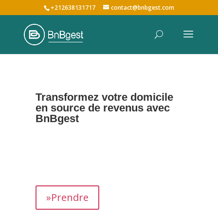
+212638131717
contact@bnbgest.com
Transformez votre domicile
en source de revenus avec
BnBgest
Nous maximisons vos revenus et offrons une
expérience exceptionnelle aux voyageurs,
prenant en charge tous les aspects de la
gestion de votre bien,
de
A à Z
.
»Prendre