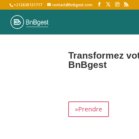
+212638131717
contact@bnbgest.com
Transformez vot
BnBgest
Nous maximisons vos revenus et of
»Prendre