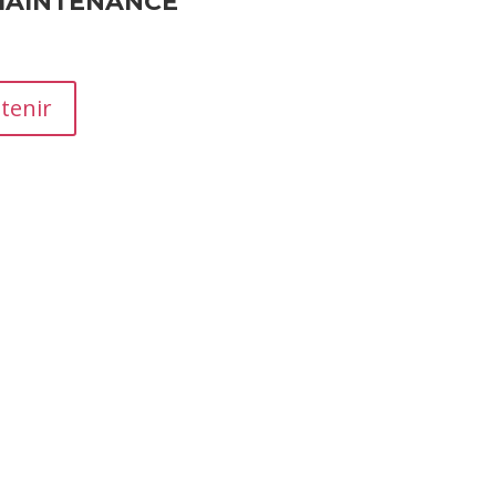
MAINTENANCE
tenir
moignages essentiels qui influencent la réputation et les ven