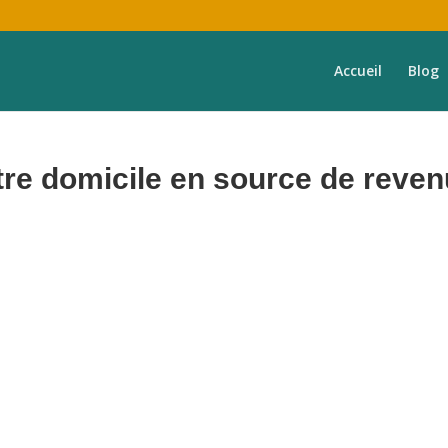
Accueil
Blog
re domicile en source de reve
frons une expérience exceptionnelle aux voyageurs, prenant en charge
votre bien,
de
A à Z
.