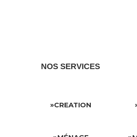
NOS SERVICES
Nous gérons tous les aspects de votre propriété l
»CREATION