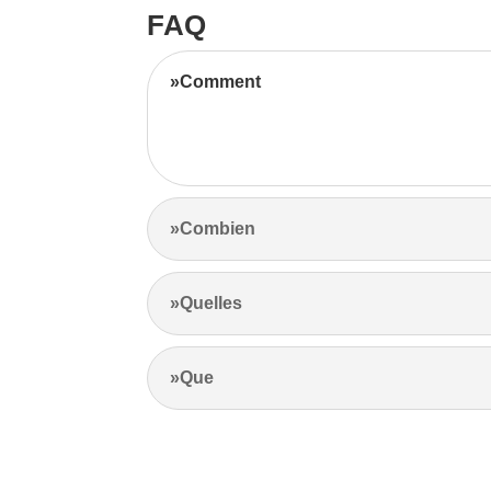
FAQ
»Comment
Notre équipe d’experts maximise vos revenus l
l’emplacement et les prix de la concurrence.
»Combien
»Quelles
»Que