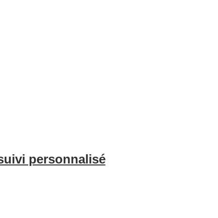
e l’optimisation de vos annonces, du nettoyage professionnel et de l
voyageurs. Avec BnBgest, vous pouvez maximiser vos revenus et offri
suivi personnalisé
é sur l’occupation de votre bien et les indicateurs clés chaque mois, 