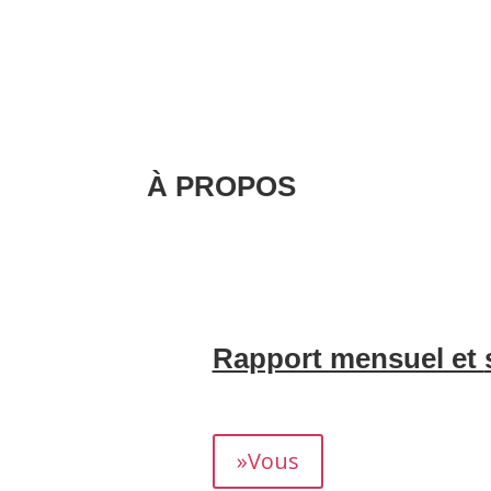
À PROPOS
Nous nous occupons de la création et d
gestion de la correspondance avec vos 
invités, sans aucun souci de gestion.
.
Rapport mensuel et
Nous vous fournissons un rapport détaill
rendement.
»Vous