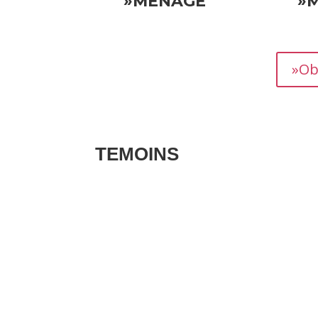
»MÉNAGE
»
»Ob
TEMOINS
Les avis clients pour vos biens sont des té