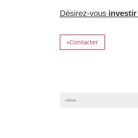
Désirez-vous
investir
L’équipe dédiée de Bnbgest analyse m
présentant un fort potentiel de revenus.
»Contacter
Contactez-nous dès aujourd’hui pour e