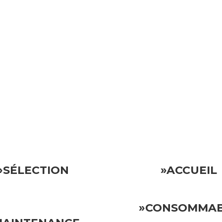
ocative.
Vous pouvez donc vous détendre en sachant que votre invest
»SÉLECTION
»ACCUEIL
»CONSOMMA