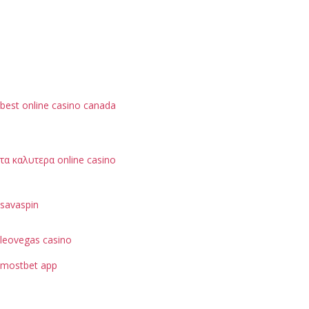
best online casino canada
τα καλυτερα online casino
savaspin
leovegas casino
mostbet app
je možné hodnotit podle bezpečnostních opatření, jako
je ochrana dat uživatelů.