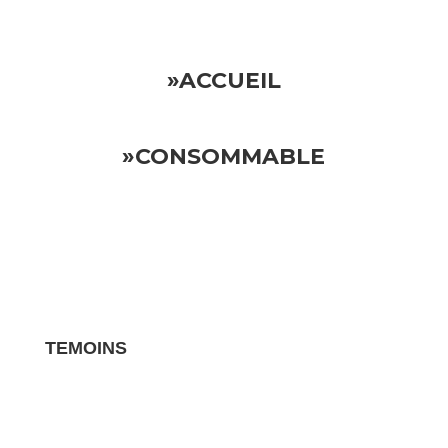
»ACCUEIL
»CONSOMMABLE
TEMOINS
Les avis clients pour vos biens sont des
témoignages essentiels qui influencent la