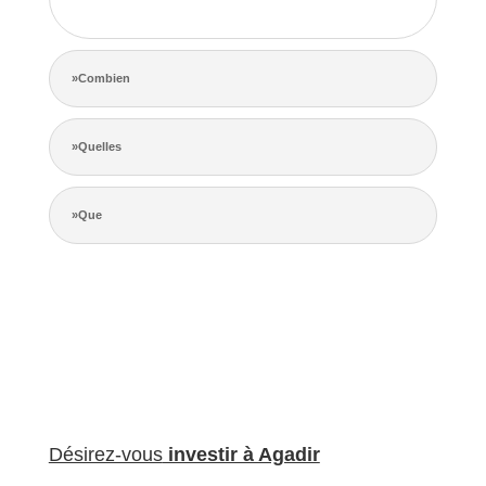
de la concurrence.
»Combien
»Quelles
»Que
Désirez-vous
investir à Agadir