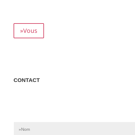
mois, vous permettant de suivre précisément votre
rendement.
»Vous
CONTACT
Contactez-nous dès aujourd’hui pour en savoir plus