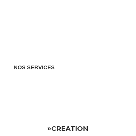
NOS SERVICES
Nous gérons tous les aspects de votre propriété
locative.
Vous pouvez donc vous détendre en sachant
que votre investissement est entre de bonnes mains
»CREATION