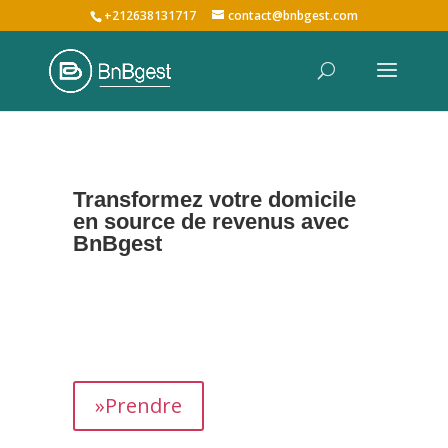
+212638131717
contact@bnbgest.com
Transformez votre domicile
en source de revenus avec
BnBgest
Nous maximisons vos revenus et offrons une
expérience exceptionnelle aux voyageurs,
prenant en charge tous les aspects de la
gestion de votre bien,
de
A à Z
.
»Prendre