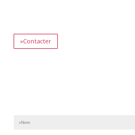
L’équipe dédiée de Bnbgest analyse méticuleusement le
marché pour découvrir les opportunités les plus
prometteuses et vous proposer des propriétés
présentant un fort potentiel de revenus.
»Contacter
Contactez-nous dès aujourd’hui pour en savoir plus