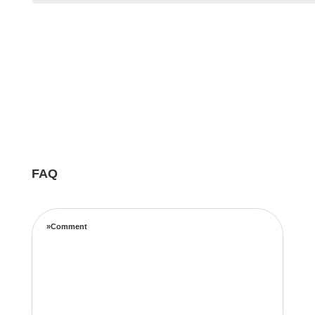
FAQ
»Comment
Notre équipe d’experts maximise vos revenus
locatifs grâce à une stratégie de tarification
complète basée sur les taux d’occupation, les
tendances de voyage, l’emplacement et les prix